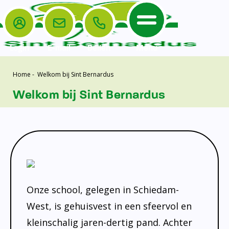
Login
E-mail
Bellen
Menu
Home
-
Welkom bij Sint Bernardus
De School
Ouders
Home
Welkom bij Sint Bernardus
Leerlingenzorg
De School
Missie en visie
Voorschoolse en naschoolse opvang
Het Team
Veiligheidsplan
Tussenschoolse opvang
Kanjertraining
Ouders
Onderwijs
Activiteitencommissie (AC)
Doorstroomtoets
Contact
Leerlingenraad
Medezeggenschapsraad (MR)
Jeugdprofessional op school
Onze school, gelegen in Schiedam-
Leerlingenzorg
Formulieren
Centrum Jeugd en Gezin
West, is gehuisvest in een sfeervol en
Schooltijden
Klachtenregeling
Schoollogopedie
kleinschalig jaren-dertig pand. Achter