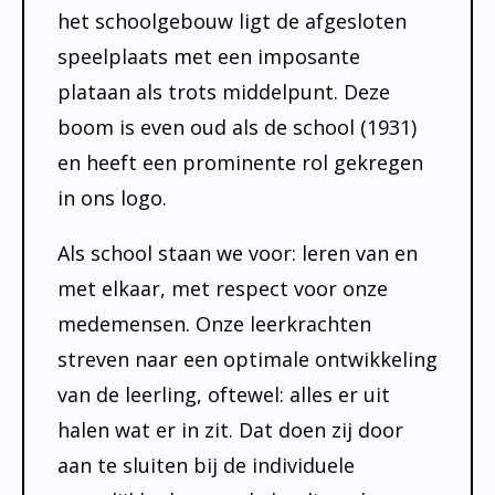
Absentie
schoolondersteuningsprofiel
het schoolgebouw ligt de afgesloten
Vakanties
speelplaats met een imposante
plataan als trots middelpunt. Deze
Aanmelden
boom is even oud als de school (1931)
Schoolgids
en heeft een prominente rol gekregen
Gezonde school
in ons logo.
Kinderopvang
Als school staan we voor: leren van en
BSO
met elkaar, met respect voor onze
Routebeschrijving
medemensen. Onze leerkrachten
Privacy
streven naar een optimale ontwikkeling
van de leerling, oftewel: alles er uit
halen wat er in zit. Dat doen zij door
aan te sluiten bij de individuele