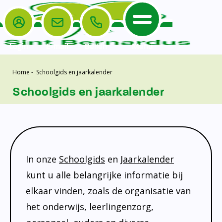
Login
E-mail
Bellen
Menu
Home
-
Schoolgids en jaarkalender
De School
Ouders
Home
Schoolgids en jaarkalender
Leerlingenzorg
De School
Missie en visie
Voorschoolse en naschoolse opvang
Het Team
Veiligheidsplan
Tussenschoolse opvang
Kanjertraining
Ouders
Onderwijs
Activiteitencommissie (AC)
Doorstroomtoets
In onze
Schoolgids
en
Jaarkalender
Contact
Leerlingenraad
Medezeggenschapsraad (MR)
Jeugdprofessional op school
kunt u alle belangrijke informatie bij
Leerlingenzorg
Formulieren
Centrum Jeugd en Gezin
elkaar vinden, zoals de organisatie van
Schooltijden
Klachtenregeling
het onderwijs, leerlingenzorg,
Schoollogopedie