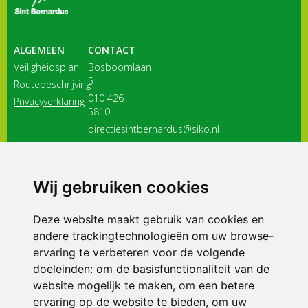
ALGEMEEN
CONTACT
Veiligheidsplan
Bosboomlaan
5
Routebeschrijving
010 426
Privacyverklaring
5810
directiesintbernardus@siko.nl
3116 JB
Schiedam
Wij gebruiken cookies
ONDERDEEL VAN
Deze website maakt gebruik van cookies en
andere trackingtechnologieën om uw browse-
ervaring te verbeteren voor de volgende
doeleinden:
om de basisfunctionaliteit van de
website mogelijk te maken
,
om een betere
ervaring op de website te bieden
,
om uw