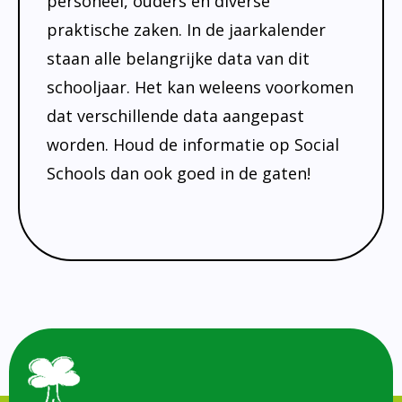
personeel, ouders en diverse
Absentie
schoolondersteuningsprofiel
praktische zaken. In de jaarkalender
Vakanties
staan alle belangrijke data van dit
Aanmelden
schooljaar. Het kan weleens voorkomen
Schoolgids
dat verschillende data aangepast
worden. Houd de informatie op Social
Gezonde school
Schools dan ook goed in de gaten!
Kinderopvang
BSO
Routebeschrijving
Privacy