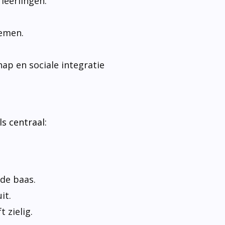
leerlingen.
nemen.
ap en sociale integratie
ls centraal:
de baas.
it.
 zielig.