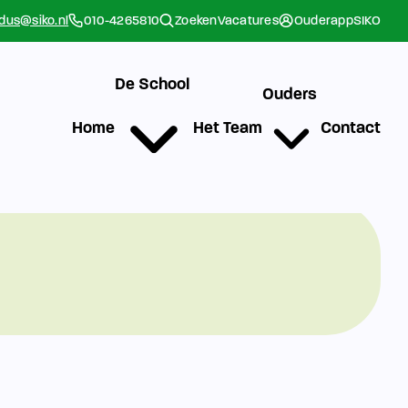
rdus@siko.nl
010-4265810
Zoeken
Vacatures
Ouderapp
SIKO
De School
Ouders
Home
Het Team
Contact