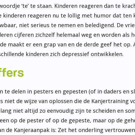
ordje ‘te’ te staan. Kinderen reageren dan te krac
e kinderen reageren nu te lollig met humor dat ten k
baar, niet serieus te nemen en beledigend. De vrie
nderen cijferen zichzelf helemaal weg en worden als
de maakt er een grap van en de derde geef het op. 
schillende kinderen zich depressief ontwikkelen.
ffers
n te delen in pesters en gepesten (of in daders en sl
niet de wijze van oplossen die de Kanjertraining v
lang niet altijd zo eenvoudig zijn te scheiden en so
lleen op de pester of op de gepeste, maar op de geh
van de Kanjeraanpak is: Zet het onderling vertrouwe