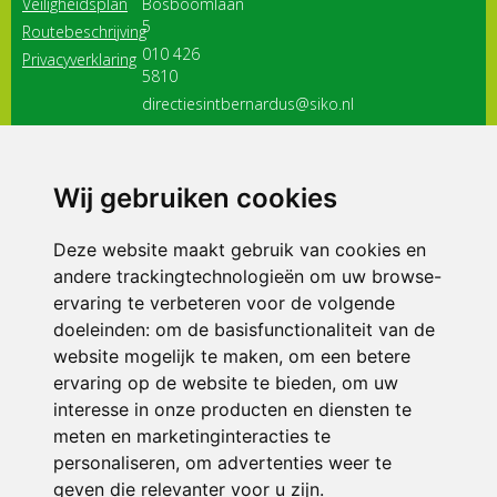
Veiligheidsplan
Bosboomlaan
5
Routebeschrijving
010 426
Privacyverklaring
5810
directiesintbernardus@siko.nl
3116 JB
Schiedam
Wij gebruiken cookies
ONDERDEEL VAN
Deze website maakt gebruik van cookies en
andere trackingtechnologieën om uw browse-
ervaring te verbeteren voor de volgende
doeleinden:
om de basisfunctionaliteit van de
website mogelijk te maken
,
om een betere
ervaring op de website te bieden
,
om uw
interesse in onze producten en diensten te
© 2026 Sint Bernardus | Alle rechten voorbehouden
meten en marketinginteracties te
personaliseren
,
om advertenties weer te
Privacy policy
|
Disclaimer
|
Klachtenregeling
|
RSIN en Anbi
|
Cookie
voorkeuren
geven die relevanter voor u zijn
.