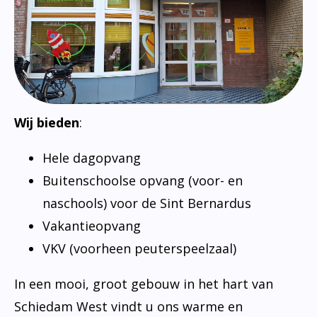
Absentie
schoolondersteuningsprofiel
Vakanties
Aanmelden
Schoolgids
Gezonde school
Wij bieden
:
Kinderopvang
Hele dagopvang
BSO
Buitenschoolse opvang (voor- en
Routebeschrijving
naschools) voor de Sint Bernardus
Vakantieopvang
Privacy
VKV (voorheen peuterspeelzaal)
In een mooi, groot gebouw in het hart van
Schiedam West vindt u ons warme en