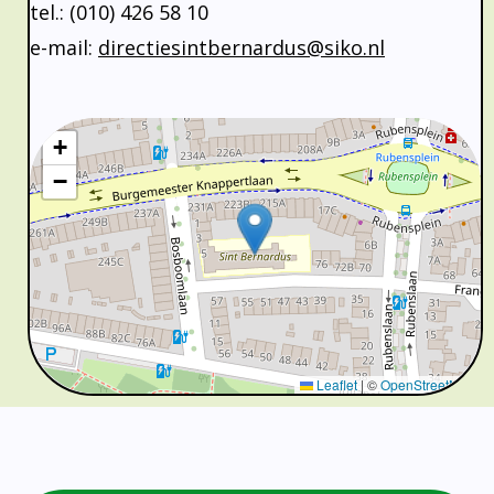
Absentie
tel.: (010) 426 58 10
schoolondersteuningsprofiel
e-mail:
directiesintbernardus@siko.nl
Vakanties
Aanmelden
Schoolgids
+
Gezonde school
−
Kinderopvang
BSO
Routebeschrijving
Privacy
Leaflet
|
©
OpenStreetMap