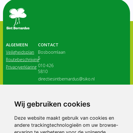
ALGEMEEN
CONTACT
Veiligheidsplan
Bosboomlaan
5
Routebeschrijving
010 426
Privacyverklaring
5810
directiesintbernardus@siko.nl
3116 JB
Schiedam
Wij gebruiken cookies
ONDERDEEL VAN
Deze website maakt gebruik van cookies en
andere trackingtechnologieën om uw browse-
ervaring te verbeteren voor de volgende