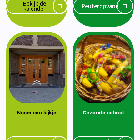
Bekijk de
Peuteropvang
kalender
Neem een kijkje
Gezonde school