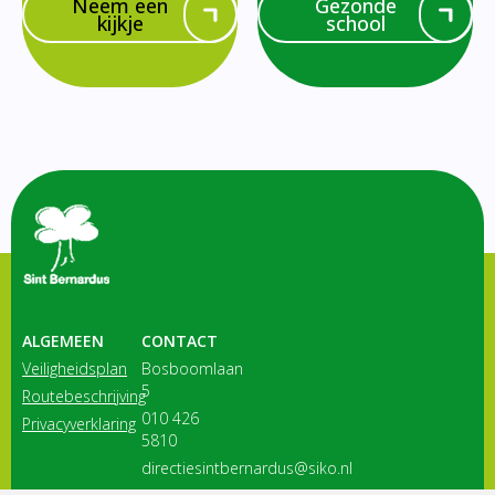
Neem een
Gezonde
kijkje
school
ALGEMEEN
CONTACT
Veiligheidsplan
Bosboomlaan
5
Routebeschrijving
010 426
Privacyverklaring
5810
directiesintbernardus@siko.nl