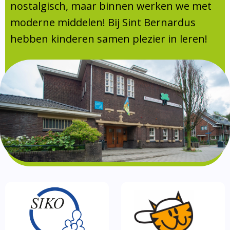
Absentie
nostalgisch, maar binnen werken we met
schoolondersteuningsprofiel
moderne middelen! Bij Sint Bernardus
Vakanties
hebben kinderen samen plezier in leren!
Aanmelden
Schoolgids
Gezonde school
Kinderopvang
BSO
Routebeschrijving
Privacy