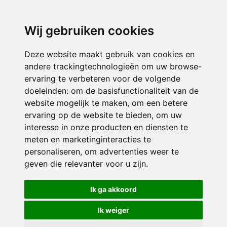
3116 JB
Schiedam
Wij gebruiken cookies
ONDERDEEL VAN
Deze website maakt gebruik van cookies en
andere trackingtechnologieën om uw browse-
ervaring te verbeteren voor de volgende
doeleinden:
om de basisfunctionaliteit van de
website mogelijk te maken
,
om een betere
ervaring op de website te bieden
,
om uw
interesse in onze producten en diensten te
© 2026 Sint Bernardus | Alle rechten voorbehouden
meten en marketinginteracties te
personaliseren
,
om advertenties weer te
Privacy policy
|
Disclaimer
|
Klachtenregeling
|
RSIN en Anbi
|
Cookie
geven die relevanter voor u zijn
.
voorkeuren
Crealisatie
The MindOffice
Ik ga akkoord
Ik weiger