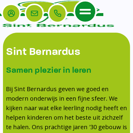
Login
E-mail
Bellen
Menu
De School
Ouders
Sint Bernardus
Home
Leerlingenzorg
De School
Missie en visie
Voorschoolse en naschoolse opvang
Samen plezier in leren
Het Team
Veiligheidsplan
TussenSchoolse Opvang (TSO)
Kanjertraining
Ouders
Onderwijs
Ouderraad (OR)
Bij Sint Bernardus geven we goed en
Doorstroomtoets
Contact
modern onderwijs in een fijne sfeer. We
Leerlingenraad
Medezeggenschapsraad (MR)
Jeugdprofessional op school
kijken naar wat elke leerling nodig heeft en
Leerlingenzorg
Formulieren
Centrum Jeugd en Gezin
helpen kinderen om het beste uit zichzelf
Schooltijden
Klachtenregeling
Schoollogopedie
te halen. Ons prachtige jaren '30 gebouw is