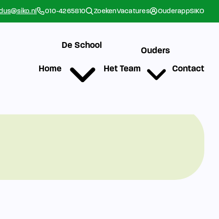
rdus@siko.nl
010-4265810
Zoeken
Vacatures
Ouderapp
SIKO
De School
Ouders
Home
Het Team
Contact