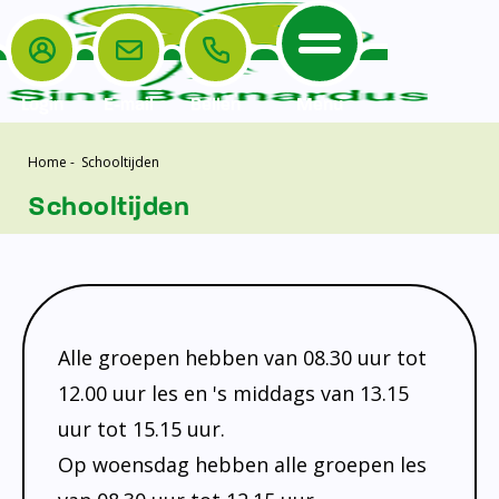
Login
E-mail
Bellen
Menu
Home
-
Schooltijden
De School
Ouders
Home
Schooltijden
Leerlingenzorg
De School
Missie en visie
Voorschoolse en naschoolse opvang
Het Team
Veiligheidsplan
TussenSchoolse Opvang (TSO)
Kanjertraining
Ouders
Onderwijs
Ouderraad (OR)
Doorstroomtoets
Alle groepen hebben van 08.30 uur tot
Contact
Leerlingenraad
Medezeggenschapsraad (MR)
Jeugdprofessional op school
12.00 uur les en 's middags van 13.15
Leerlingenzorg
Formulieren
Centrum Jeugd en Gezin
uur tot 15.15 uur.
Schooltijden
Klachtenregeling
Op woensdag hebben alle groepen les
Schoollogopedie