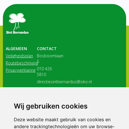
ALGEMEEN
CONTACT
Veiligheidsplan
Bosboomlaan
5
Routebeschrijving
010 426
Privacyverklaring
5810
directiesintbernardus@siko.nl
3116 JB
Schiedam
Wij gebruiken cookies
ONDERDEEL VAN
Deze website maakt gebruik van cookies en
andere trackingtechnologieën om uw browse-