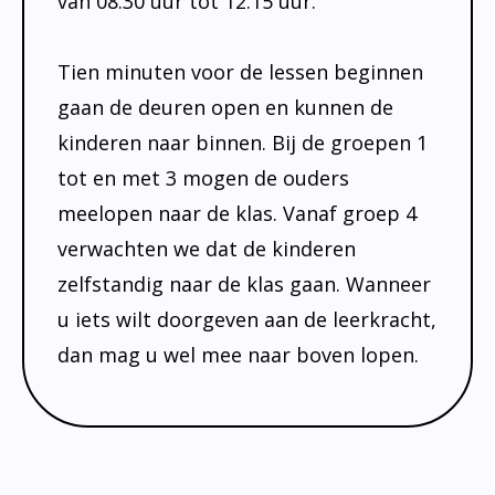
van 08.30 uur tot 12.15 uur.
Absentie
schoolondersteuningsprofiel
Vakanties
Tien minuten voor de lessen beginnen
Aanmelden
gaan de deuren open en kunnen de
Schoolgids
kinderen naar binnen. Bij de groepen 1
tot en met 3 mogen de ouders
Gezonde school
meelopen naar de klas. Vanaf groep 4
Kinderopvang
verwachten we dat de kinderen
BSO
zelfstandig naar de klas gaan. Wanneer
Routebeschrijving
u iets wilt doorgeven aan de leerkracht,
dan mag u wel mee naar boven lopen.
Privacy