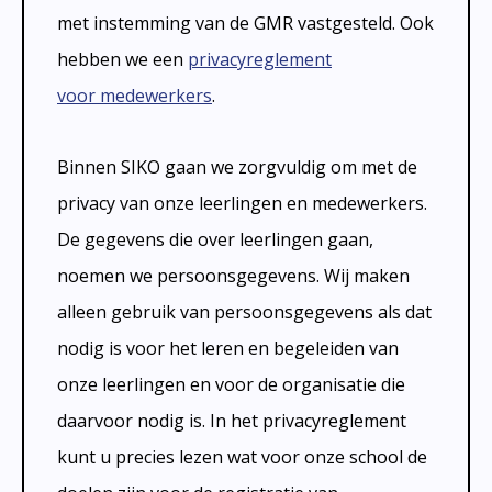
Absentie
schoolondersteuningsprofiel
met instemming van de GMR vastgesteld. Ook
Vakanties
hebben we een
privacyreglement
Aanmelden
voor medewerkers
.
Schoolgids
Binnen SIKO gaan we zorgvuldig om met de
Gezonde school
privacy van onze leerlingen en medewerkers.
Kinderopvang
De gegevens die over leerlingen gaan,
BSO
noemen we persoonsgegevens. Wij maken
Routebeschrijving
alleen gebruik van persoonsgegevens als dat
nodig is voor het leren en begeleiden van
Privacy
onze leerlingen en voor de organisatie die
daarvoor nodig is. In het privacyreglement
kunt u precies lezen wat voor onze school de