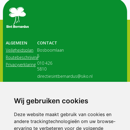
ALGEMEEN
CONTACT
Veiligheidsplan
Bosboomlaan
5
Routebeschrijving
010 426
Privacyverklaring
5810
directiesintbernardus@siko.nl
3116 JB
Schiedam
Wij gebruiken cookies
ONDERDEEL VAN
Deze website maakt gebruik van cookies en
andere trackingtechnologieën om uw browse-
ervaring te verbeteren voor de volgende