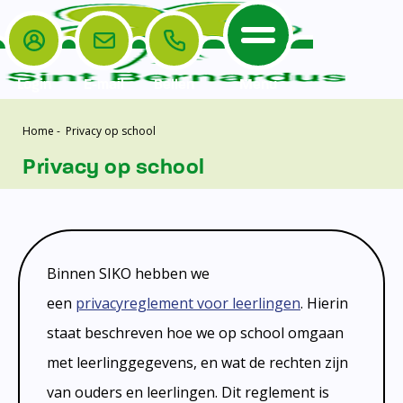
Login
E-mail
Bellen
Menu
Home
-
Privacy op school
De School
Ouders
Home
Privacy op school
Leerlingenzorg
De School
Missie en visie
Voorschoolse en naschoolse opvang
Het Team
Veiligheidsplan
TussenSchoolse Opvang (TSO)
Kanjertraining
Ouders
Onderwijs
Ouderraad (OR)
Doorstroomtoets
Binnen SIKO hebben we
Contact
Leerlingenraad
Medezeggenschapsraad (MR)
een
privacyreglement voor leerlingen
. Hierin
Jeugdprofessional op school
staat beschreven hoe we op school omgaan
Leerlingenzorg
Formulieren
Centrum Jeugd en Gezin
met leerlinggegevens, en wat de rechten zijn
Schooltijden
Klachtenregeling
Schoollogopedie
van ouders en leerlingen. Dit reglement is