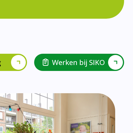
lspel en Levelwerk.
van de basisvaardigheden.
ehulp van scrum aan.
ieke ondersteuningsbehoefte.
r.