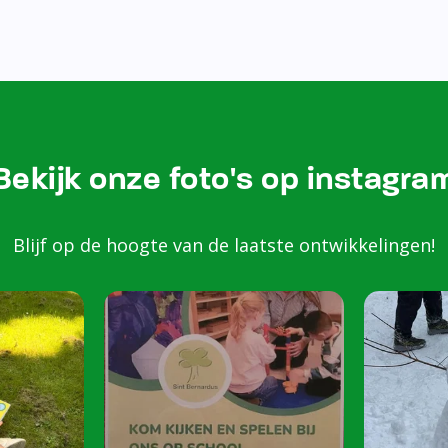
Bezoek onze Instagram
Kom k
spele
scho
Peuters van 2 to
harte welkom op