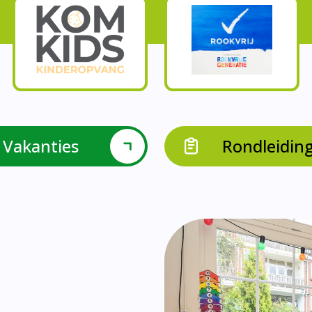
Onze parels
l krijgen leerlingen met een verrijkend aanbod Leve
en leerkrachten samen in leerteams op het gebied 
bieden we in groep 8 het project ondernemen met b
Op onze school vieren we samen.
leraarondersteuners met leerlingen met een specif
Op onze school is er een duidelijke zorgstructuu