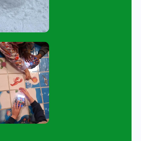
tuur een e-mail aan
angelavita@siko.nl