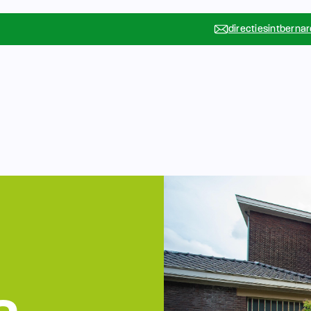
directiesintberna
Vakanties
Rondleidin
….