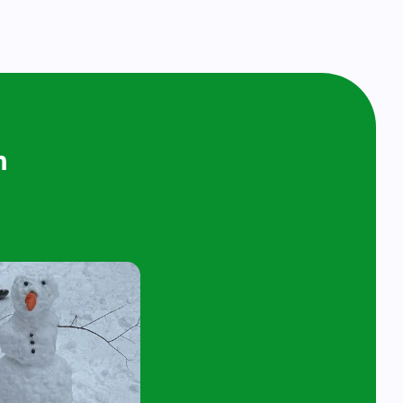
ijken en
n bij ons op
ol
t 4 jaar en hun ouder/verzorger zijn van
 de kijk- en speelochtend op woensdag 7