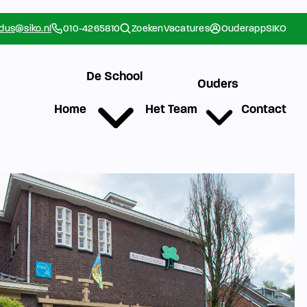
rdus@siko.nl
010-4265810
Zoeken
Vacatures
Ouderapp
SIKO
De School
Ouders
Home
Het Team
Contact
g
Werken bij SIKO