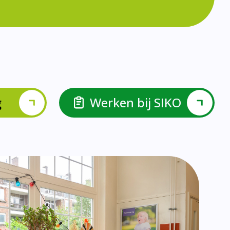
lspel en Levelwerk.
van de basisvaardigheden.
ehulp van scrum aan.
ieke ondersteuningsbehoefte.
r.