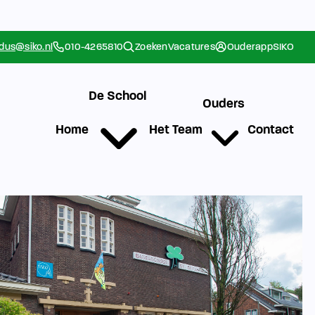
rdus@siko.nl
010-4265810
Zoeken
Vacatures
Ouderapp
SIKO
De School
Ouders
Home
Het Team
Contact
g
Werken bij SIKO