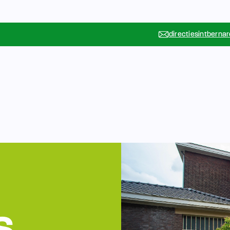
directiesintberna
Vakanties
Rondleidin
….