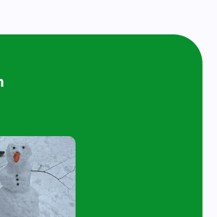
ijken en
n bij ons op
ol
t 4 jaar en hun ouder/verzorger zijn van
 de kijk- en speelochtend op woensdag 10