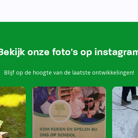
Bezoek onze Instagram
Kom k
spele
scho
Peuters van 2 to
harte welkom op