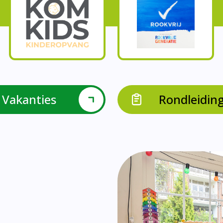
Onze parels
l krijgen leerlingen met een verrijkend aanbod Leve
en leerkrachten samen in leerteams op het gebied 
bieden we in groep 8 het project ondernemen met b
Op onze school vieren we samen.
leraarondersteuners met leerlingen met een specif
Op onze school is er een duidelijke zorgstructuu