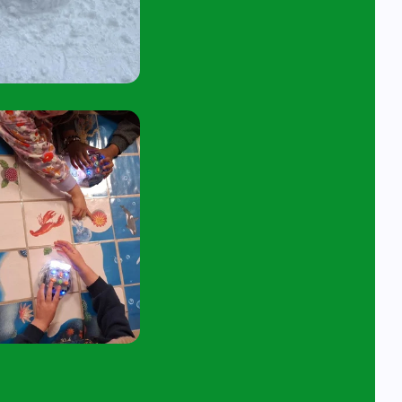
45 tot 10:15 uur.
tuur een e-mail aan
angelavita@siko.nl