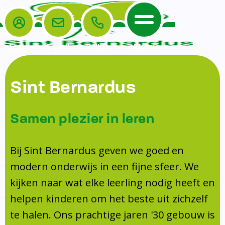
Login
E-mail
Bellen
Menu
De School
Ouders
Sint Bernardus
Home
Leerlingenzorg
De School
Missie en visie
Voorschoolse en naschoolse opvang
Samen plezier in leren
Het Team
Veiligheidsplan
TussenSchoolse Opvang (TSO)
Kanjertraining
Ouders
Onderwijs
Ouderraad (OR)
Bij Sint Bernardus geven we goed en
Doorstroomtoets
Contact
modern onderwijs in een fijne sfeer. We
Leerlingenraad
Medezeggenschapsraad (MR)
Jeugdprofessional op school
kijken naar wat elke leerling nodig heeft en
Leerlingenzorg
Formulieren
Centrum Jeugd en Gezin
helpen kinderen om het beste uit zichzelf
Schooltijden
Klachtenregeling
Schoollogopedie
te halen. Ons prachtige jaren '30 gebouw is