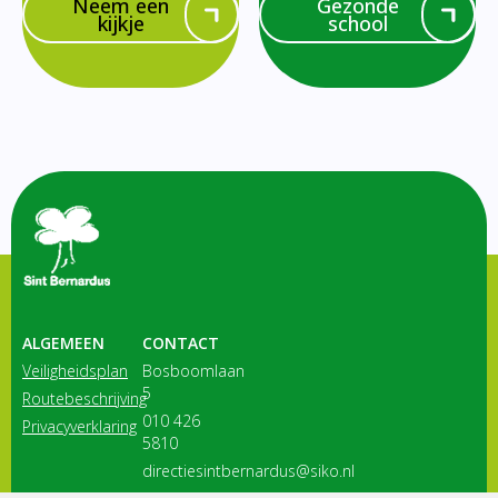
Neem een
Gezonde
kijkje
school
ALGEMEEN
CONTACT
Veiligheidsplan
Bosboomlaan
5
Routebeschrijving
010 426
Privacyverklaring
5810
directiesintbernardus@siko.nl