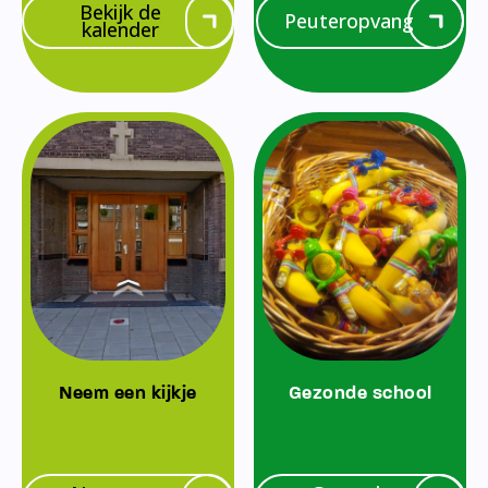
Bekijk de
Peuteropvang
kalender
Neem een kijkje
Gezonde school