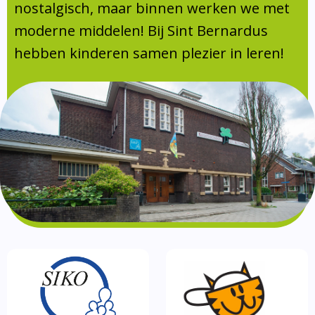
Absentie
nostalgisch, maar binnen werken we met
schoolondersteuningsprofiel
moderne middelen! Bij Sint Bernardus
Vakanties
hebben kinderen samen plezier in leren!
Aanmelden
Schoolgids
Gezonde school
Kinderopvang
BSO
Routebeschrijving
Privacy