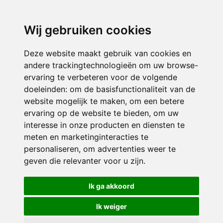
3116 JB
Schiedam
Wij gebruiken cookies
ONDERDEEL VAN
Deze website maakt gebruik van cookies en
andere trackingtechnologieën om uw browse-
ervaring te verbeteren voor de volgende
doeleinden:
om de basisfunctionaliteit van de
website mogelijk te maken
,
om een betere
ervaring op de website te bieden
,
om uw
interesse in onze producten en diensten te
© 2026 Sint Bernardus | Alle rechten voorbehouden
meten en marketinginteracties te
personaliseren
,
om advertenties weer te
Privacy policy
|
Disclaimer
|
Klachtenregeling
|
RSIN en Anbi
|
Cookie
geven die relevanter voor u zijn
.
voorkeuren
Crealisatie
The MindOffice
Ik ga akkoord
Ik weiger