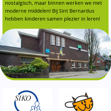
Absentie
nostalgisch, maar binnen werken we met
schoolondersteuningsprofiel
moderne middelen! Bij Sint Bernardus
Vakanties
hebben kinderen samen plezier in leren!
Aanmelden
Schoolgids
Gezonde school
Kinderopvang
BSO
Routebeschrijving
Privacy