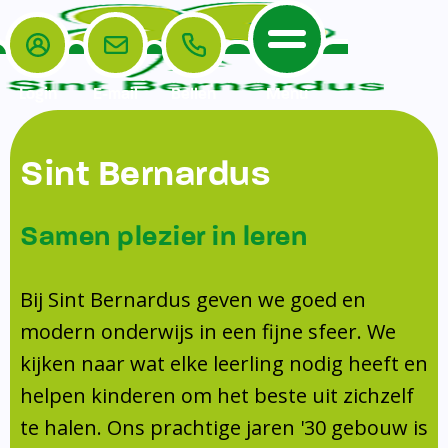
Login
E-mail
Bellen
Menu
De School
Ouders
Sint Bernardus
Home
Leerlingenzorg
De School
Missie en visie
Voorschoolse en naschoolse opvang
Samen plezier in leren
Het Team
Veiligheidsplan
TussenSchoolse Opvang (TSO)
Kanjertraining
Ouders
Onderwijs
Ouderraad (OR)
Bij Sint Bernardus geven we goed en
Doorstroomtoets
Contact
modern onderwijs in een fijne sfeer. We
Leerlingenraad
Medezeggenschapsraad (MR)
Jeugdprofessional op school
kijken naar wat elke leerling nodig heeft en
Leerlingenzorg
Formulieren
Centrum Jeugd en Gezin
helpen kinderen om het beste uit zichzelf
Schooltijden
Klachtenregeling
Schoollogopedie
te halen. Ons prachtige jaren '30 gebouw is