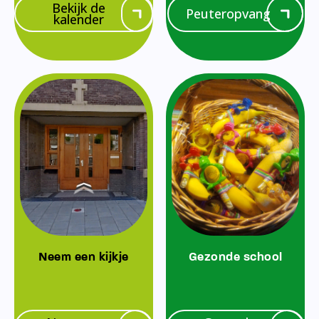
Bekijk de
Peuteropvang
kalender
Neem een kijkje
Gezonde school