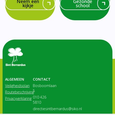
Neem een
Gezonde
kijkje
school
ALGEMEEN
CONTACT
Veiligheidsplan
Bosboomlaan
5
Routebeschrijving
010 426
Privacyverklaring
5810
directiesintbernardus@siko.nl