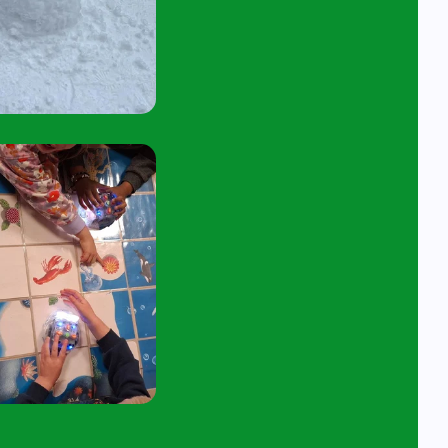
tuur een e-mail aan
angelavita@siko.nl