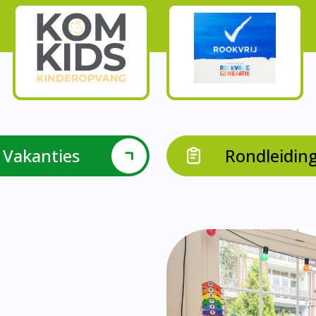
Onze parels
l krijgen leerlingen met een verrijkend aanbod Leve
en leerkrachten samen in leerteams op het gebied 
bieden we in groep 8 het project ondernemen met b
Op onze school vieren we samen.
leraarondersteuners met leerlingen met een specif
Op onze school is er een duidelijke zorgstructuu