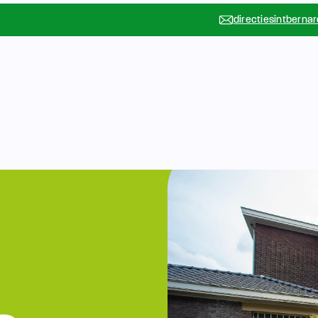
directiesintberna
Vakanties
Rondleidin
….