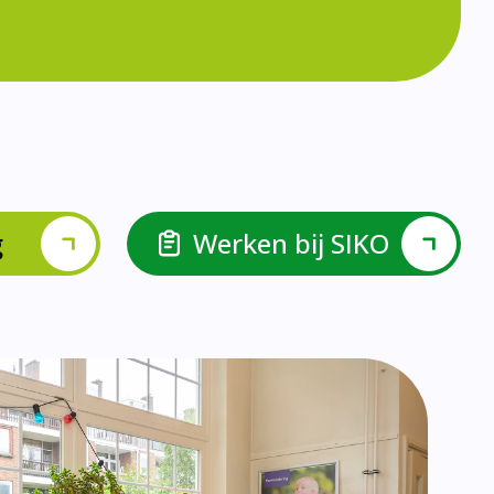
lspel en Levelwerk.
van de basisvaardigheden.
ehulp van scrum aan.
ieke ondersteuningsbehoefte.
r.