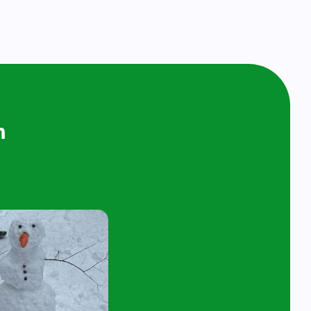
ijken en
n bij ons op
ol
t 4 jaar en hun ouder/verzorger zijn van
 de kijk- en speelochtend op woensdag 7