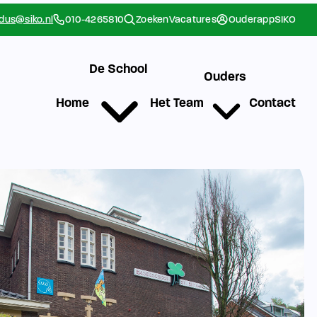
rdus@siko.nl
010-4265810
Zoeken
Vacatures
Ouderapp
SIKO
De School
Ouders
Home
Het Team
Contact
g
Werken bij SIKO