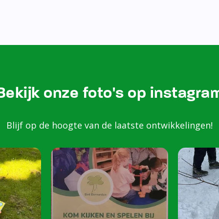
Bezoek onze Instagram
Kom k
spele
scho
Peuters van 2 to
harte welkom op