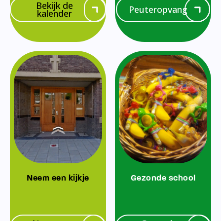
Bekijk de
Peuteropvang
kalender
Neem een kijkje
Gezonde school