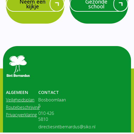
Neem een
Gezonde
kijkje
school
ALGEMEEN
CONTACT
Veiligheidsplan
Bosboomlaan
5
Routebeschrijving
010 426
Privacyverklaring
5810
directiesintbernardus@siko.nl