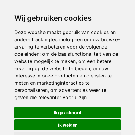
3116 JB
Schiedam
Wij gebruiken cookies
ONDERDEEL VAN
Deze website maakt gebruik van cookies en
andere trackingtechnologieën om uw browse-
ervaring te verbeteren voor de volgende
doeleinden:
om de basisfunctionaliteit van de
website mogelijk te maken
,
om een betere
ervaring op de website te bieden
,
om uw
interesse in onze producten en diensten te
© 2026 Sint Bernardus | Alle rechten voorbehouden
meten en marketinginteracties te
personaliseren
,
om advertenties weer te
Privacy policy
|
Disclaimer
|
Klachtenregeling
|
RSIN en Anbi
|
Cookie
geven die relevanter voor u zijn
.
voorkeuren
Crealisatie
The MindOffice
Ik ga akkoord
Ik weiger