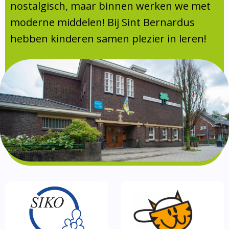
Absentie
nostalgisch, maar binnen werken we met
schoolondersteuningsprofiel
moderne middelen! Bij Sint Bernardus
Vakanties
hebben kinderen samen plezier in leren!
Aanmelden
Schoolgids
Gezonde school
Kinderopvang
BSO
Routebeschrijving
Privacy