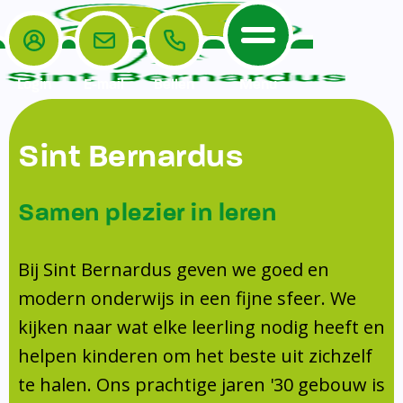
Login
E-mail
Bellen
Menu
De School
Ouders
Sint Bernardus
Home
Leerlingenzorg
De School
Missie en visie
Voorschoolse en naschoolse opvang
Samen plezier in leren
Het Team
Veiligheidsplan
Tussenschoolse opvang
Kanjertraining
Ouders
Onderwijs
Activiteitencommissie (AC)
Bij Sint Bernardus geven we goed en
Doorstroomtoets
Contact
modern onderwijs in een fijne sfeer. We
Leerlingenraad
Medezeggenschapsraad (MR)
Jeugdprofessional op school
kijken naar wat elke leerling nodig heeft en
Leerlingenzorg
Formulieren
Centrum Jeugd en Gezin
helpen kinderen om het beste uit zichzelf
Schooltijden
Klachtenregeling
Schoollogopedie
te halen. Ons prachtige jaren '30 gebouw is