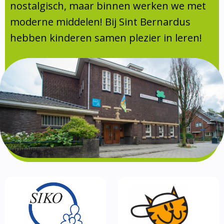
Absentie
nostalgisch, maar binnen werken we met
schoolondersteuningsprofiel
moderne middelen! Bij Sint Bernardus
Vakanties
hebben kinderen samen plezier in leren!
Aanmelden
Schoolgids
Gezonde school
Kinderopvang
BSO
Routebeschrijving
Privacy