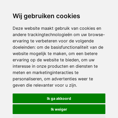
3116 JB
Schiedam
Wij gebruiken cookies
ONDERDEEL VAN
Deze website maakt gebruik van cookies en
andere trackingtechnologieën om uw browse-
ervaring te verbeteren voor de volgende
doeleinden:
om de basisfunctionaliteit van de
website mogelijk te maken
,
om een betere
ervaring op de website te bieden
,
om uw
interesse in onze producten en diensten te
© 2026 Sint Bernardus | Alle rechten voorbehouden
meten en marketinginteracties te
personaliseren
,
om advertenties weer te
Privacy policy
|
Disclaimer
|
Klachtenregeling
|
RSIN en Anbi
|
Cookie
geven die relevanter voor u zijn
.
voorkeuren
Crealisatie
The MindOffice
Ik ga akkoord
Ik weiger