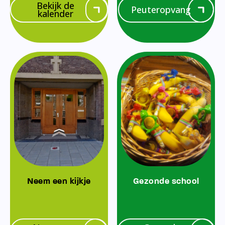
Bekijk de
Peuteropvang
kalender
Neem een kijkje
Gezonde school