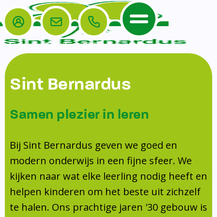
Login
E-mail
Bellen
Menu
De School
Ouders
Sint Bernardus
Home
Leerlingenzorg
De School
Missie en visie
Voorschoolse en naschoolse opvang
Samen plezier in leren
Het Team
Veiligheidsplan
TussenSchoolse Opvang (TSO)
Kanjertraining
Ouders
Onderwijs
Ouderraad (OR)
Bij Sint Bernardus geven we goed en
Doorstroomtoets
Contact
modern onderwijs in een fijne sfeer. We
Leerlingenraad
Medezeggenschapsraad (MR)
Jeugdprofessional op school
kijken naar wat elke leerling nodig heeft en
Leerlingenzorg
Formulieren
Centrum Jeugd en Gezin
helpen kinderen om het beste uit zichzelf
Schooltijden
Klachtenregeling
Schoollogopedie
te halen. Ons prachtige jaren '30 gebouw is