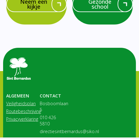
Neem een
Gezonde
kijkje
school
ALGEMEEN
CONTACT
Veiligheidsplan
Bosboomlaan
5
Routebeschrijving
010 426
Privacyverklaring
5810
directiesintbernardus@siko.nl