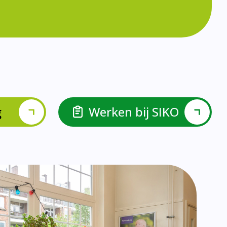
lspel en Levelwerk.
van de basisvaardigheden.
ehulp van scrum aan.
ieke ondersteuningsbehoefte.
r.