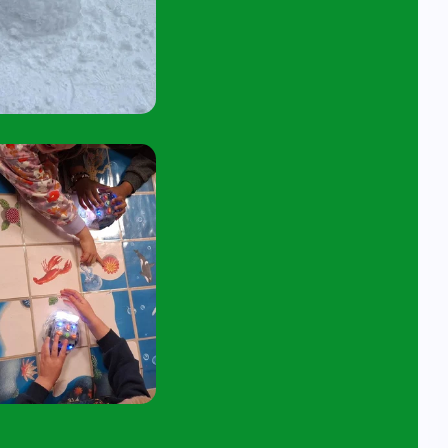
tuur een e-mail aan
angelavita@siko.nl