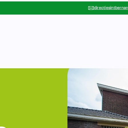
directiesintberna
Vakanties
Rondleidin
….