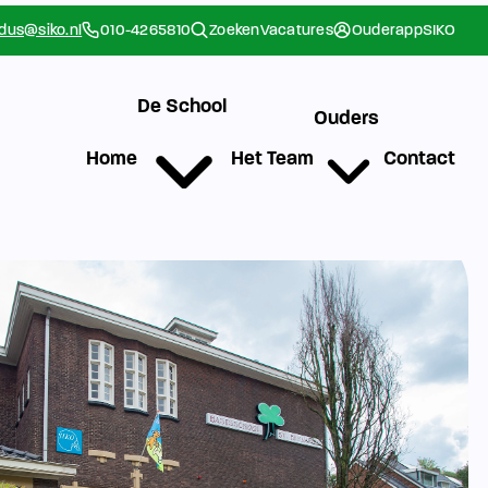
rdus@siko.nl
010-4265810
Zoeken
Vacatures
Ouderapp
SIKO
De School
Ouders
Home
Het Team
Contact
g
Werken bij SIKO