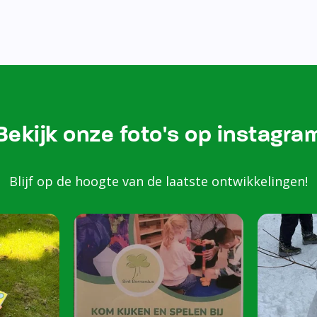
Bezoek onze Instagram
Kom k
spele
scho
Peuters van 2 to
harte welkom op