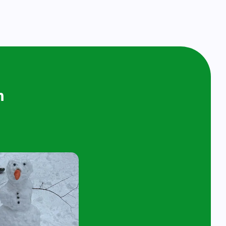
ijken en
n bij ons op
ol
t 4 jaar en hun ouder/verzorger zijn van
 de kijk- en speelochtend op woensdag 7