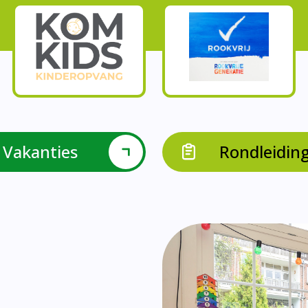
Onze parels
l krijgen leerlingen met een verrijkend aanbod Leve
en leerkrachten samen in leerteams op het gebied 
bieden we in groep 8 het project ondernemen met b
Op onze school vieren we samen.
leraarondersteuners met leerlingen met een specif
Op onze school is er een duidelijke zorgstructuu