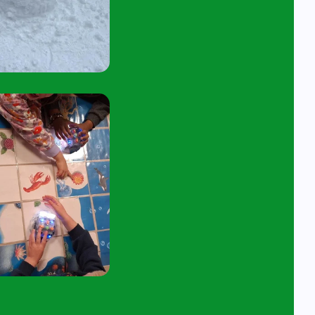
45 tot 10:15 uur.
tuur een e-mail aan
angelavita@siko.nl