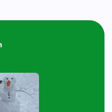
ijken en
n bij ons op
ol
t 4 jaar en hun ouder/verzorger zijn van
 de kijk- en speelochtend op woensdag 10