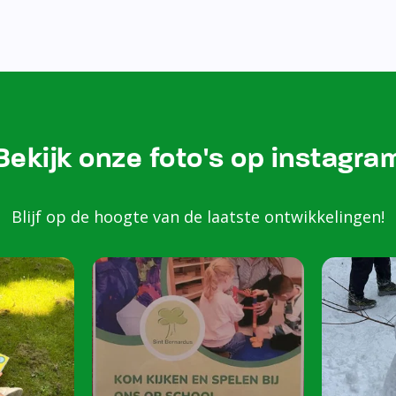
Bezoek onze Instagram
Kom k
spele
scho
Peuters van 2 to
harte welkom op