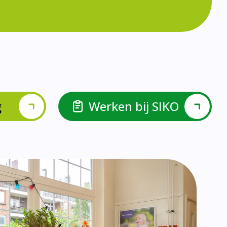
lspel en Levelwerk.
van de basisvaardigheden.
ehulp van scrum aan.
ieke ondersteuningsbehoefte.
r.