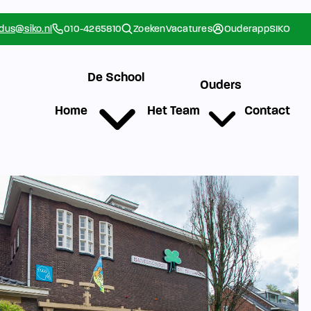
rdus@siko.nl
010-4265810
Zoeken
Vacatures
Ouderapp
SIKO
De School
Ouders
Home
Het Team
Contact
g
Werken bij SIKO