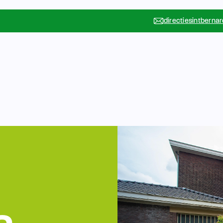
directiesintberna
Vakanties
Rondleidin
….