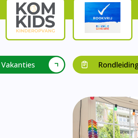
Onze parels
l krijgen leerlingen met een verrijkend aanbod Leve
en leerkrachten samen in leerteams op het gebied 
bieden we in groep 8 het project ondernemen met b
Op onze school vieren we samen.
leraarondersteuners met leerlingen met een specif
Op onze school is er een duidelijke zorgstructuu