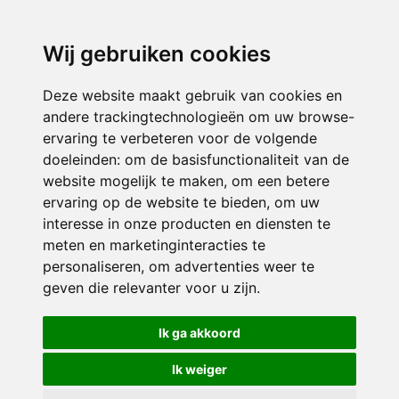
3116 JB
Schiedam
Wij gebruiken cookies
ONDERDEEL VAN
Deze website maakt gebruik van cookies en
andere trackingtechnologieën om uw browse-
ervaring te verbeteren voor de volgende
doeleinden:
om de basisfunctionaliteit van de
website mogelijk te maken
,
om een betere
ervaring op de website te bieden
,
om uw
interesse in onze producten en diensten te
© 2026 Sint Bernardus | Alle rechten voorbehouden
meten en marketinginteracties te
personaliseren
,
om advertenties weer te
Privacy policy
|
Disclaimer
|
Klachtenregeling
|
RSIN en Anbi
|
Cookie
geven die relevanter voor u zijn
.
voorkeuren
Crealisatie
The MindOffice
Ik ga akkoord
Ik weiger