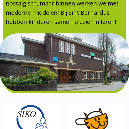
Absentie
nostalgisch, maar binnen werken we met
schoolondersteuningsprofiel
moderne middelen! Bij Sint Bernardus
Vakanties
hebben kinderen samen plezier in leren!
Aanmelden
Schoolgids
Gezonde school
Kinderopvang
BSO
Routebeschrijving
Privacy