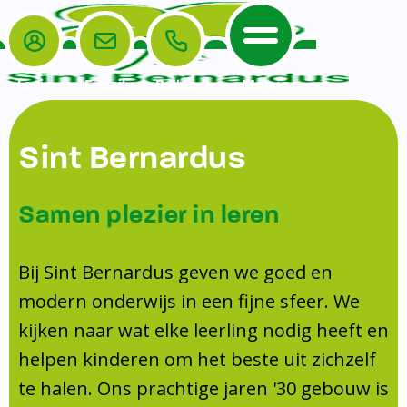
Login
E-mail
Bellen
Menu
De School
Ouders
Sint Bernardus
Home
Leerlingenzorg
De School
Missie en visie
Voorschoolse en naschoolse opvang
Samen plezier in leren
Het Team
Veiligheidsplan
TussenSchoolse Opvang (TSO)
Kanjertraining
Ouders
Onderwijs
Ouderraad (OR)
Bij Sint Bernardus geven we goed en
Doorstroomtoets
Contact
modern onderwijs in een fijne sfeer. We
Leerlingenraad
Medezeggenschapsraad (MR)
Jeugdprofessional op school
kijken naar wat elke leerling nodig heeft en
Leerlingenzorg
Formulieren
Centrum Jeugd en Gezin
helpen kinderen om het beste uit zichzelf
Schooltijden
Klachtenregeling
Schoollogopedie
te halen. Ons prachtige jaren '30 gebouw is