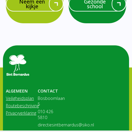
Neem een
Gezonde
kijkje
school
ALGEMEEN
CONTACT
Veiligheidsplan
Bosboomlaan
5
Routebeschrijving
010 426
Privacyverklaring
5810
directiesintbernardus@siko.nl