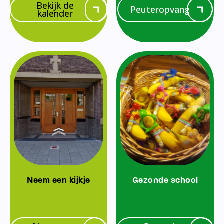
Bekijk de
Peuteropvang
kalender
Neem een kijkje
Gezonde school