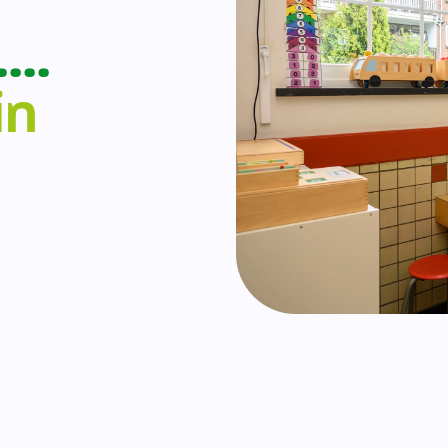
….
in