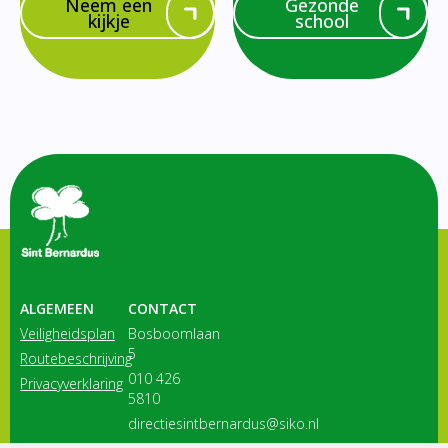
Neem een
Gezonde
kijkje
school
ALGEMEEN
CONTACT
Veiligheidsplan
Bosboomlaan
5
Routebeschrijving
010 426
Privacyverklaring
5810
directiesintbernardus@siko.nl