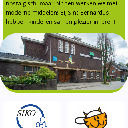
Absentie
nostalgisch, maar binnen werken we met
schoolondersteuningsprofiel
moderne middelen! Bij Sint Bernardus
Vakanties
hebben kinderen samen plezier in leren!
Aanmelden
Schoolgids
Gezonde school
Kinderopvang
BSO
Routebeschrijving
Privacy