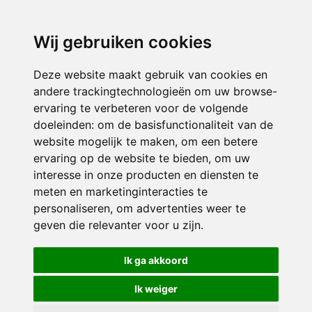
3116 JB
Schiedam
Wij gebruiken cookies
ONDERDEEL VAN
Deze website maakt gebruik van cookies en
andere trackingtechnologieën om uw browse-
ervaring te verbeteren voor de volgende
doeleinden:
om de basisfunctionaliteit van de
website mogelijk te maken
,
om een betere
ervaring op de website te bieden
,
om uw
interesse in onze producten en diensten te
© 2026 Sint Bernardus | Alle rechten voorbehouden
meten en marketinginteracties te
personaliseren
,
om advertenties weer te
Privacy policy
|
Disclaimer
|
Klachtenregeling
|
RSIN en Anbi
|
Cookie
geven die relevanter voor u zijn
.
voorkeuren
Crealisatie
The MindOffice
Ik ga akkoord
Ik weiger