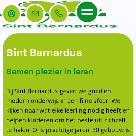
Login
E-mail
Bellen
Menu
De School
Ouders
Sint Bernardus
Home
Leerlingenzorg
De School
Missie en visie
Voorschoolse en naschoolse opvang
Samen plezier in leren
Het Team
Veiligheidsplan
Tussenschoolse opvang
Kanjertraining
Ouders
Onderwijs
Activiteitencommissie (AC)
Bij Sint Bernardus geven we goed en
Doorstroomtoets
Contact
modern onderwijs in een fijne sfeer. We
Leerlingenraad
Medezeggenschapsraad (MR)
Jeugdprofessional op school
kijken naar wat elke leerling nodig heeft en
Leerlingenzorg
Formulieren
Centrum Jeugd en Gezin
helpen kinderen om het beste uit zichzelf
Schooltijden
Klachtenregeling
Schoollogopedie
te halen. Ons prachtige jaren '30 gebouw is