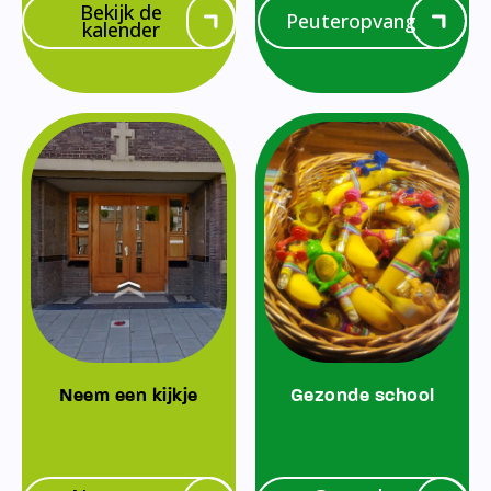
Bekijk de
Peuteropvang
kalender
Neem een kijkje
Gezonde school