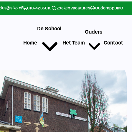
rdus@siko.nl
010-4265810
Zoeken
Vacatures
Ouderapp
SIKO
De School
Ouders
Home
Het Team
Contact
g
Werken bij SIKO