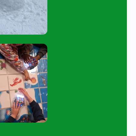
tuur een e-mail aan
angelavita@siko.nl