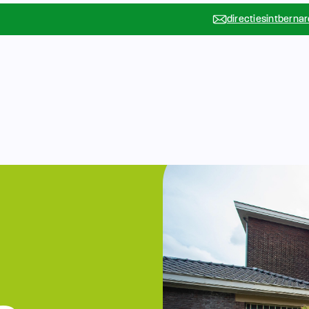
directiesintberna
Vakanties
Rondleidin
….