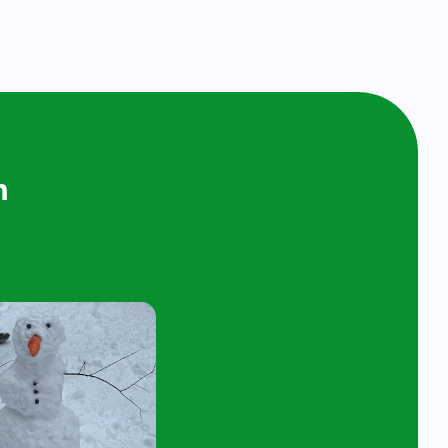
ijken en
n bij ons op
ol
t 4 jaar en hun ouder/verzorger zijn van
 de kijk- en speelochtend op woensdag 7