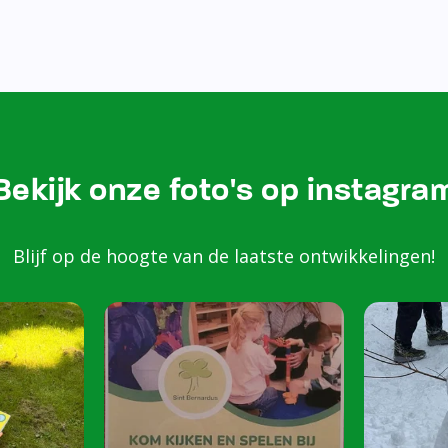
Bezoek onze Instagram
Kom k
spele
scho
Peuters van 2 to
harte welkom op