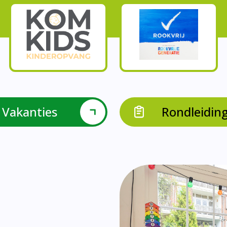
Onze parels
l krijgen leerlingen met een verrijkend aanbod Leve
en leerkrachten samen in leerteams op het gebied 
bieden we in groep 8 het project ondernemen met b
Op onze school vieren we samen.
leraarondersteuners met leerlingen met een specif
Op onze school is er een duidelijke zorgstructuu