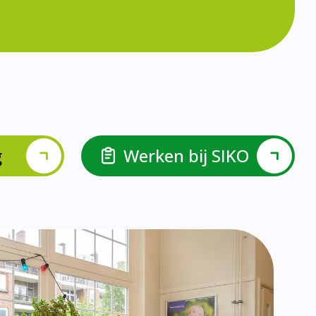
lspel en Levelwerk.
van de basisvaardigheden.
ehulp van scrum aan.
ieke ondersteuningsbehoefte.
r.