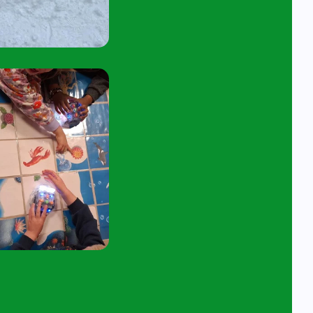
tuur een e-mail aan
angelavita@siko.nl