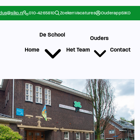
rdus@siko.nl
010-4265810
Zoeken
Vacatures
Ouderapp
SIKO
De School
Ouders
Home
Het Team
Contact
g
Werken bij SIKO