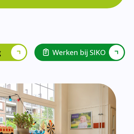
lspel en Levelwerk.
van de basisvaardigheden.
ehulp van scrum aan.
ieke ondersteuningsbehoefte.
r.