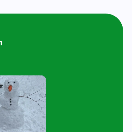
ijken en
n bij ons op
ol
t 4 jaar en hun ouder/verzorger zijn van
 de kijk- en speelochtend op woensdag 7