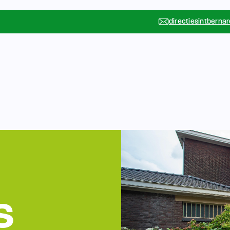
directiesintberna
Vakanties
Rondleidin
….