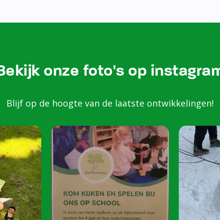
Bezoek onze Instagram
Kom k
spele
scho
Peuters van 2 to
harte welkom op