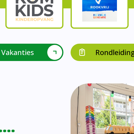
Onze parels
l krijgen leerlingen met een verrijkend aanbod Leve
en leerkrachten samen in leerteams op het gebied 
bieden we in groep 8 het project ondernemen met b
Op onze school vieren we samen.
leraarondersteuners met leerlingen met een specif
Op onze school is er een duidelijke zorgstructuu