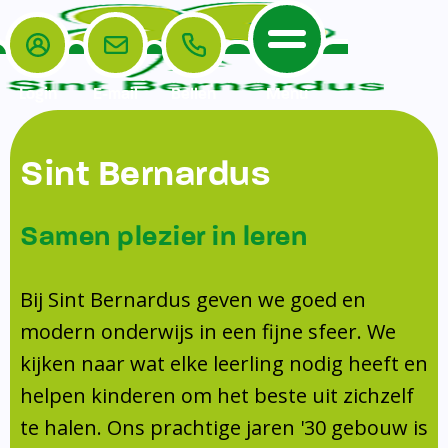
Login
E-mail
Bellen
Menu
De School
Ouders
Sint Bernardus
Home
Leerlingenzorg
De School
Missie en visie
Voorschoolse en naschoolse opvang
Samen plezier in leren
Het Team
Veiligheidsplan
Tussenschoolse opvang
Kanjertraining
Ouders
Onderwijs
Activiteitencommissie (AC)
Bij Sint Bernardus geven we goed en
Doorstroomtoets
Contact
modern onderwijs in een fijne sfeer. We
Leerlingenraad
Medezeggenschapsraad (MR)
Jeugdprofessional op school
kijken naar wat elke leerling nodig heeft en
Leerlingenzorg
Formulieren
Centrum Jeugd en Gezin
helpen kinderen om het beste uit zichzelf
Schooltijden
Klachtenregeling
Schoollogopedie
te halen. Ons prachtige jaren '30 gebouw is