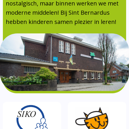
Absentie
nostalgisch, maar binnen werken we met
schoolondersteuningsprofiel
moderne middelen! Bij Sint Bernardus
Vakanties
hebben kinderen samen plezier in leren!
Aanmelden
Schoolgids
Gezonde school
Kinderopvang
BSO
Routebeschrijving
Privacy