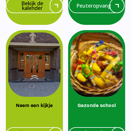
Bekijk de
Peuteropvang
kalender
Neem een kijkje
Gezonde school