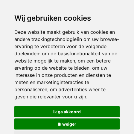
3116 JB
Schiedam
Wij gebruiken cookies
ONDERDEEL VAN
Deze website maakt gebruik van cookies en
andere trackingtechnologieën om uw browse-
ervaring te verbeteren voor de volgende
doeleinden:
om de basisfunctionaliteit van de
website mogelijk te maken
,
om een betere
ervaring op de website te bieden
,
om uw
interesse in onze producten en diensten te
© 2026 Sint Bernardus | Alle rechten voorbehouden
meten en marketinginteracties te
personaliseren
,
om advertenties weer te
Privacy policy
|
Disclaimer
|
Klachtenregeling
|
RSIN en Anbi
|
Cookie
geven die relevanter voor u zijn
.
voorkeuren
Crealisatie
The MindOffice
Ik ga akkoord
Ik weiger