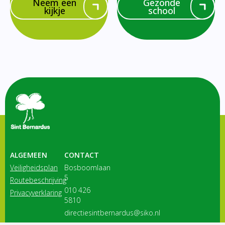
Neem een
Gezonde
kijkje
school
ALGEMEEN
CONTACT
Veiligheidsplan
Bosboomlaan
5
Routebeschrijving
010 426
Privacyverklaring
5810
directiesintbernardus@siko.nl