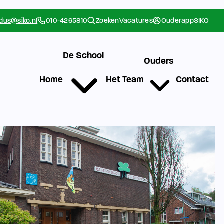
rdus@siko.nl
010-4265810
Zoeken
Vacatures
Ouderapp
SIKO
De School
Ouders
Home
Het Team
Contact
g
Werken bij SIKO