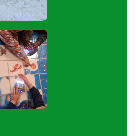
45 tot 10:15 uur.
tuur een e-mail aan
angelavita@siko.nl