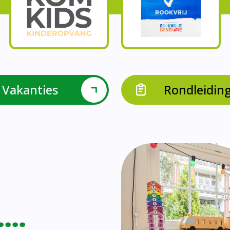
Onze parels
l krijgen leerlingen met een verrijkend aanbod Leve
en leerkrachten samen in leerteams op het gebied 
bieden we in groep 8 het project ondernemen met b
Op onze school vieren we samen.
leraarondersteuners met leerlingen met een specif
Op onze school is er een duidelijke zorgstructuu