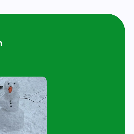
ijken en
n bij ons op
ol
t 4 jaar en hun ouder/verzorger zijn van
 de kijk- en speelochtend op woensdag 10