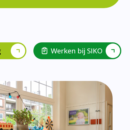
lspel en Levelwerk.
van de basisvaardigheden.
ehulp van scrum aan.
ieke ondersteuningsbehoefte.
r.