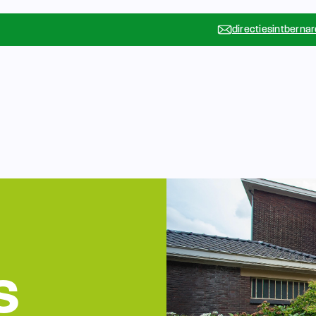
directiesintberna
Vakanties
Rondleidin
….