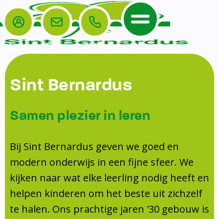
Login
E-mail
Bellen
Menu
De School
Ouders
Sint Bernardus
Home
Leerlingenzorg
De School
Missie en visie
Voorschoolse en naschoolse opvang
Samen plezier in leren
Het Team
Veiligheidsplan
TussenSchoolse Opvang (TSO)
Kanjertraining
Ouders
Onderwijs
Ouderraad (OR)
Bij Sint Bernardus geven we goed en
Doorstroomtoets
Contact
modern onderwijs in een fijne sfeer. We
Leerlingenraad
Medezeggenschapsraad (MR)
Jeugdprofessional op school
kijken naar wat elke leerling nodig heeft en
Leerlingenzorg
Formulieren
Centrum Jeugd en Gezin
helpen kinderen om het beste uit zichzelf
Schooltijden
Klachtenregeling
Schoollogopedie
te halen. Ons prachtige jaren '30 gebouw is