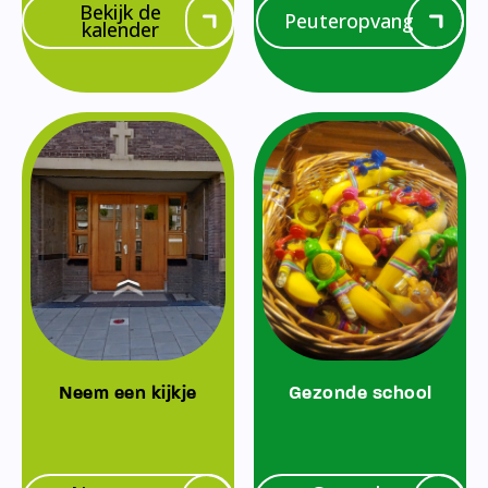
Bekijk de
Peuteropvang
kalender
Neem een kijkje
Gezonde school