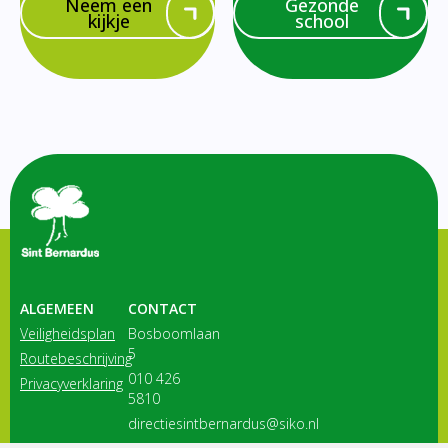
Neem een
Gezonde
kijkje
school
ALGEMEEN
CONTACT
Veiligheidsplan
Bosboomlaan
5
Routebeschrijving
010 426
Privacyverklaring
5810
directiesintbernardus@siko.nl