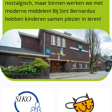
Absentie
nostalgisch, maar binnen werken we met
schoolondersteuningsprofiel
moderne middelen! Bij Sint Bernardus
Vakanties
hebben kinderen samen plezier in leren!
Aanmelden
Schoolgids
Gezonde school
Kinderopvang
BSO
Routebeschrijving
Privacy