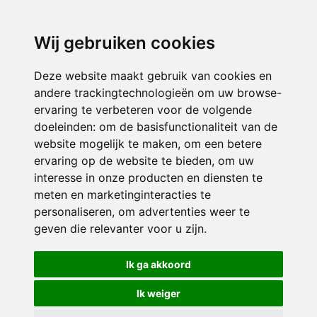
3116 JB
Schiedam
Wij gebruiken cookies
ONDERDEEL VAN
Deze website maakt gebruik van cookies en
andere trackingtechnologieën om uw browse-
ervaring te verbeteren voor de volgende
doeleinden:
om de basisfunctionaliteit van de
website mogelijk te maken
,
om een betere
ervaring op de website te bieden
,
om uw
interesse in onze producten en diensten te
© 2026 Sint Bernardus | Alle rechten voorbehouden
meten en marketinginteracties te
personaliseren
,
om advertenties weer te
Privacy policy
|
Disclaimer
|
Klachtenregeling
|
RSIN en Anbi
|
Cookie
geven die relevanter voor u zijn
.
voorkeuren
Crealisatie
The MindOffice
Ik ga akkoord
Ik weiger