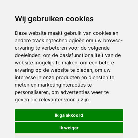
3116 JB
Schiedam
Wij gebruiken cookies
ONDERDEEL VAN
Deze website maakt gebruik van cookies en
andere trackingtechnologieën om uw browse-
ervaring te verbeteren voor de volgende
doeleinden:
om de basisfunctionaliteit van de
website mogelijk te maken
,
om een betere
ervaring op de website te bieden
,
om uw
interesse in onze producten en diensten te
© 2026 Sint Bernardus | Alle rechten voorbehouden
meten en marketinginteracties te
personaliseren
,
om advertenties weer te
Privacy policy
|
Disclaimer
|
Klachtenregeling
|
RSIN en Anbi
|
Cookie
geven die relevanter voor u zijn
.
voorkeuren
Crealisatie
The MindOffice
Ik ga akkoord
Ik weiger