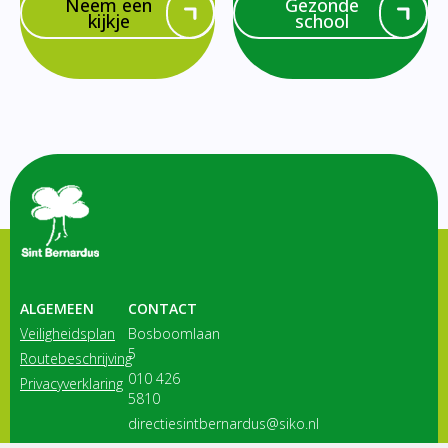
Neem een
Gezonde
kijkje
school
ALGEMEEN
CONTACT
Veiligheidsplan
Bosboomlaan
5
Routebeschrijving
010 426
Privacyverklaring
5810
directiesintbernardus@siko.nl