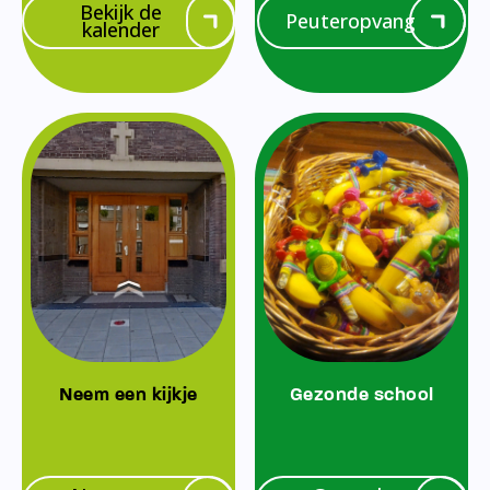
Bekijk de
Peuteropvang
kalender
Neem een kijkje
Gezonde school