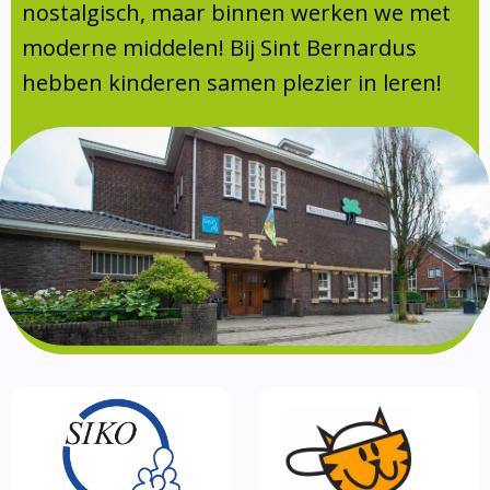
Absentie
nostalgisch, maar binnen werken we met
schoolondersteuningsprofiel
moderne middelen! Bij Sint Bernardus
Vakanties
hebben kinderen samen plezier in leren!
Aanmelden
Schoolgids
Gezonde school
Kinderopvang
BSO
Routebeschrijving
Privacy