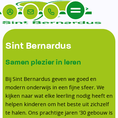
Login
E-mail
Bellen
Menu
De School
Ouders
Sint Bernardus
Home
Leerlingenzorg
De School
Missie en visie
Voorschoolse en naschoolse opvang
Samen plezier in leren
Het Team
Veiligheidsplan
TussenSchoolse Opvang (TSO)
Kanjertraining
Ouders
Onderwijs
Ouderraad (OR)
Bij Sint Bernardus geven we goed en
Doorstroomtoets
Contact
modern onderwijs in een fijne sfeer. We
Leerlingenraad
Medezeggenschapsraad (MR)
Jeugdprofessional op school
kijken naar wat elke leerling nodig heeft en
Leerlingenzorg
Formulieren
Centrum Jeugd en Gezin
helpen kinderen om het beste uit zichzelf
Schooltijden
Klachtenregeling
Schoollogopedie
te halen. Ons prachtige jaren '30 gebouw is