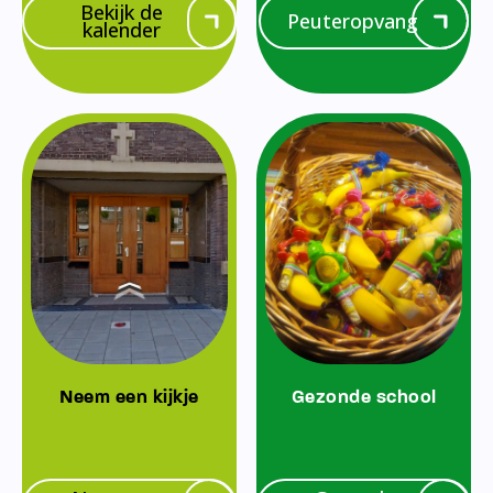
Bekijk de
Peuteropvang
kalender
Neem een kijkje
Gezonde school