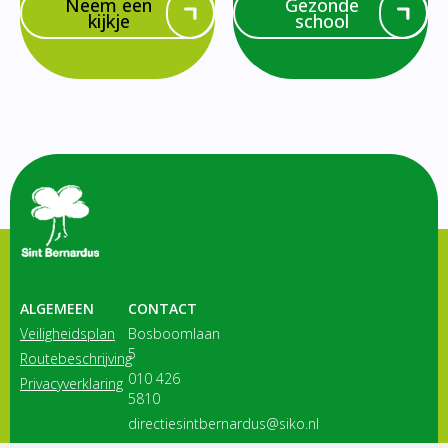
Neem een
Gezonde
kijkje
school
ALGEMEEN
CONTACT
Veiligheidsplan
Bosboomlaan
5
Routebeschrijving
010 426
Privacyverklaring
5810
directiesintbernardus@siko.nl