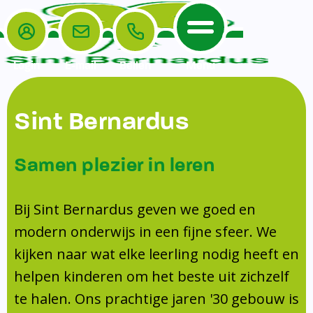
Login
E-mail
Bellen
Menu
De School
Ouders
Sint Bernardus
Home
Leerlingenzorg
De School
Missie en visie
Voorschoolse en naschoolse opvang
Samen plezier in leren
Het Team
Veiligheidsplan
Tussenschoolse opvang
Kanjertraining
Ouders
Onderwijs
Activiteitencommissie (AC)
Bij Sint Bernardus geven we goed en
Doorstroomtoets
Contact
modern onderwijs in een fijne sfeer. We
Leerlingenraad
Medezeggenschapsraad (MR)
Jeugdprofessional op school
kijken naar wat elke leerling nodig heeft en
Leerlingenzorg
Formulieren
Centrum Jeugd en Gezin
helpen kinderen om het beste uit zichzelf
Schooltijden
Klachtenregeling
Schoollogopedie
te halen. Ons prachtige jaren '30 gebouw is