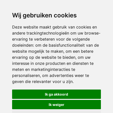
3116 JB
Schiedam
Wij gebruiken cookies
ONDERDEEL VAN
Deze website maakt gebruik van cookies en
andere trackingtechnologieën om uw browse-
ervaring te verbeteren voor de volgende
doeleinden:
om de basisfunctionaliteit van de
website mogelijk te maken
,
om een betere
ervaring op de website te bieden
,
om uw
interesse in onze producten en diensten te
© 2026 Sint Bernardus | Alle rechten voorbehouden
meten en marketinginteracties te
personaliseren
,
om advertenties weer te
Privacy policy
|
Disclaimer
|
Klachtenregeling
|
RSIN en Anbi
|
Cookie
geven die relevanter voor u zijn
.
voorkeuren
Crealisatie
The MindOffice
Ik ga akkoord
Ik weiger