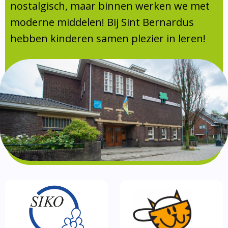
Absentie
nostalgisch, maar binnen werken we met
schoolondersteuningsprofiel
moderne middelen! Bij Sint Bernardus
Vakanties
hebben kinderen samen plezier in leren!
Aanmelden
Schoolgids
Gezonde school
Kinderopvang
BSO
Routebeschrijving
Privacy