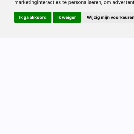
marketinginteracties te personaliseren
,
om advertenti
Ik ga akkoord
Ik weiger
Wijzig mijn voorkeure
Schoolgids