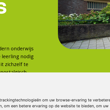
s
dern onderwijs
e leerling nodig
t zichzelf te
 nostalgisch,
delen! Bij
lezier in
trackingtechnologieën om uw browse-ervaring te verbeter
n
,
om een betere ervaring op de website te bieden
,
om uw i