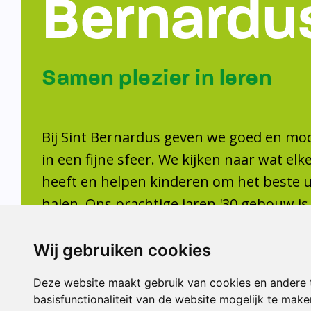
Bernardu
Samen plezier in leren
Bij Sint Bernardus geven we goed en mo
in een fijne sfeer. We kijken naar wat elk
heeft en helpen kinderen om het beste ui
halen. Ons prachtige jaren '30 gebouw is
maar binnen werken we met moderne mid
Sint Bernardus hebben kinderen samen p
Wij gebruiken cookies
leren!
Deze website maakt gebruik van cookies en andere 
basisfunctionaliteit van de website mogelijk te make