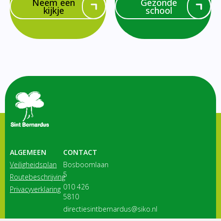
Neem een
Gezonde
kijkje
school
ALGEMEEN
CONTACT
Veiligheidsplan
Bosboomlaan
5
Routebeschrijving
010 426
Privacyverklaring
5810
directiesintbernardus@siko.nl