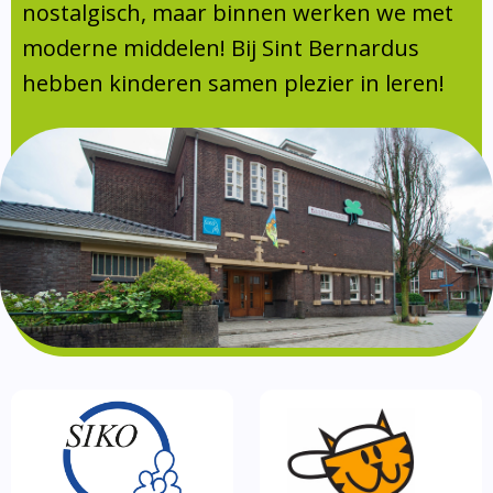
Absentie
nostalgisch, maar binnen werken we met
schoolondersteuningsprofiel
moderne middelen! Bij Sint Bernardus
Vakanties
hebben kinderen samen plezier in leren!
Aanmelden
Schoolgids
Gezonde school
Kinderopvang
BSO
Routebeschrijving
Privacy