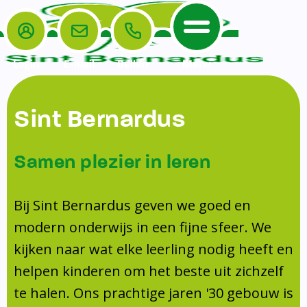
Login
E-mail
Bellen
Menu
De School
Ouders
Sint Bernardus
Home
Leerlingenzorg
De School
Missie en visie
Voorschoolse en naschoolse opvang
Samen plezier in leren
Het Team
Veiligheidsplan
TussenSchoolse Opvang (TSO)
Kanjertraining
Ouders
Onderwijs
Ouderraad (OR)
Bij Sint Bernardus geven we goed en
Doorstroomtoets
Contact
modern onderwijs in een fijne sfeer. We
Leerlingenraad
Medezeggenschapsraad (MR)
Jeugdprofessional op school
kijken naar wat elke leerling nodig heeft en
Leerlingenzorg
Formulieren
Centrum Jeugd en Gezin
helpen kinderen om het beste uit zichzelf
Schooltijden
Klachtenregeling
Schoollogopedie
te halen. Ons prachtige jaren '30 gebouw is