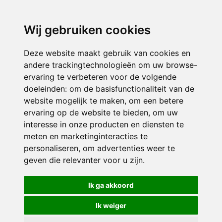
3116 JB
Schiedam
Wij gebruiken cookies
ONDERDEEL VAN
Deze website maakt gebruik van cookies en
andere trackingtechnologieën om uw browse-
ervaring te verbeteren voor de volgende
doeleinden:
om de basisfunctionaliteit van de
website mogelijk te maken
,
om een betere
ervaring op de website te bieden
,
om uw
interesse in onze producten en diensten te
© 2026 Sint Bernardus | Alle rechten voorbehouden
meten en marketinginteracties te
personaliseren
,
om advertenties weer te
Privacy policy
|
Disclaimer
|
Klachtenregeling
|
RSIN en Anbi
|
Cookie
geven die relevanter voor u zijn
.
voorkeuren
Crealisatie
The MindOffice
Ik ga akkoord
Ik weiger