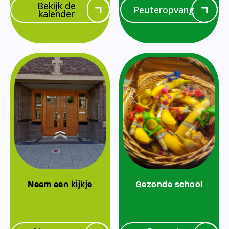
Bekijk de
Peuteropvang
kalender
Neem een kijkje
Gezonde school