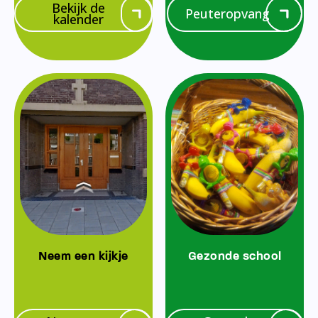
Bekijk de
Peuteropvang
kalender
Neem een kijkje
Gezonde school