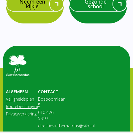
Neem een
Gezonde
kijkje
school
ALGEMEEN
CONTACT
Veiligheidsplan
Bosboomlaan
5
Routebeschrijving
010 426
Privacyverklaring
5810
directiesintbernardus@siko.nl