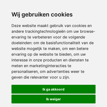
3116 JB
Schiedam
Wij gebruiken cookies
ONDERDEEL VAN
Deze website maakt gebruik van cookies en
andere trackingtechnologieën om uw browse-
ervaring te verbeteren voor de volgende
doeleinden:
om de basisfunctionaliteit van de
website mogelijk te maken
,
om een betere
ervaring op de website te bieden
,
om uw
interesse in onze producten en diensten te
© 2026 Sint Bernardus | Alle rechten voorbehouden
meten en marketinginteracties te
personaliseren
,
om advertenties weer te
Privacy policy
|
Disclaimer
|
Klachtenregeling
|
RSIN en Anbi
|
Cookie
geven die relevanter voor u zijn
.
voorkeuren
Crealisatie
The MindOffice
Ik ga akkoord
Ik weiger