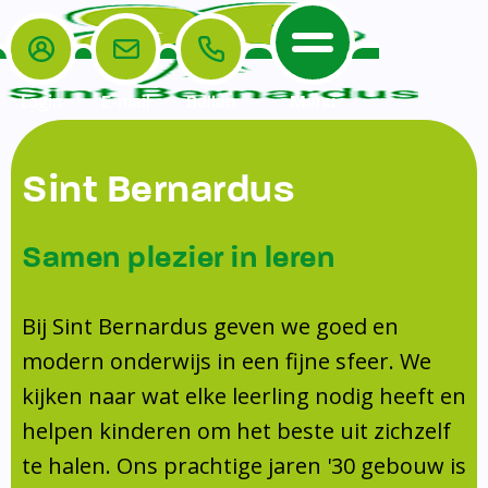
Login
E-mail
Bellen
Menu
De School
Ouders
Sint Bernardus
Home
Leerlingenzorg
De School
Missie en visie
Voorschoolse en naschoolse opvang
Samen plezier in leren
Het Team
Veiligheidsplan
Tussenschoolse opvang
Kanjertraining
Ouders
Onderwijs
Activiteitencommissie (AC)
Bij Sint Bernardus geven we goed en
Doorstroomtoets
Contact
modern onderwijs in een fijne sfeer. We
Leerlingenraad
Medezeggenschapsraad (MR)
Jeugdprofessional op school
kijken naar wat elke leerling nodig heeft en
Leerlingenzorg
Formulieren
Centrum Jeugd en Gezin
helpen kinderen om het beste uit zichzelf
Schooltijden
Klachtenregeling
Schoollogopedie
te halen. Ons prachtige jaren '30 gebouw is