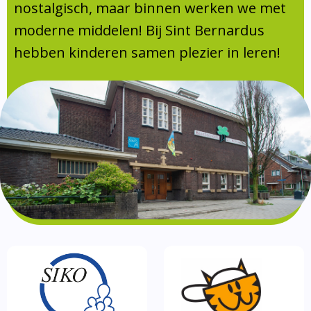
Absentie
nostalgisch, maar binnen werken we met
schoolondersteuningsprofiel
moderne middelen! Bij Sint Bernardus
Vakanties
hebben kinderen samen plezier in leren!
Aanmelden
Schoolgids
Gezonde school
Kinderopvang
BSO
Routebeschrijving
Privacy