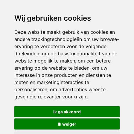
3116 JB
Schiedam
Wij gebruiken cookies
ONDERDEEL VAN
Deze website maakt gebruik van cookies en
andere trackingtechnologieën om uw browse-
ervaring te verbeteren voor de volgende
doeleinden:
om de basisfunctionaliteit van de
website mogelijk te maken
,
om een betere
ervaring op de website te bieden
,
om uw
interesse in onze producten en diensten te
© 2026 Sint Bernardus | Alle rechten voorbehouden
meten en marketinginteracties te
personaliseren
,
om advertenties weer te
Privacy policy
|
Disclaimer
|
Klachtenregeling
|
RSIN en Anbi
|
Cookie
geven die relevanter voor u zijn
.
voorkeuren
Crealisatie
The MindOffice
Ik ga akkoord
Ik weiger