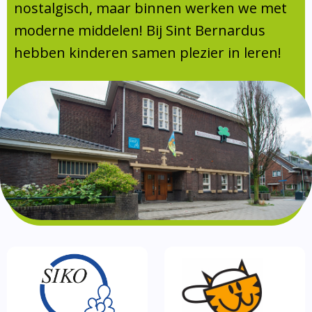
Absentie
nostalgisch, maar binnen werken we met
schoolondersteuningsprofiel
moderne middelen! Bij Sint Bernardus
Vakanties
hebben kinderen samen plezier in leren!
Aanmelden
Schoolgids
Gezonde school
Kinderopvang
BSO
Routebeschrijving
Privacy