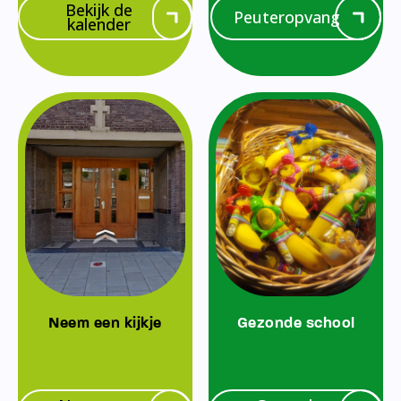
Bekijk de
Peuteropvang
kalender
Neem een kijkje
Gezonde school