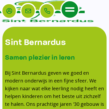
Login
E-mail
Bellen
Menu
De School
Ouders
Sint Bernardus
Home
Leerlingenzorg
De School
Missie en visie
Voorschoolse en naschoolse opvang
Samen plezier in leren
Het Team
Veiligheidsplan
TussenSchoolse Opvang (TSO)
Kanjertraining
Ouders
Onderwijs
Ouderraad (OR)
Bij Sint Bernardus geven we goed en
Doorstroomtoets
Contact
modern onderwijs in een fijne sfeer. We
Leerlingenraad
Medezeggenschapsraad (MR)
Jeugdprofessional op school
kijken naar wat elke leerling nodig heeft en
Leerlingenzorg
Formulieren
Centrum Jeugd en Gezin
helpen kinderen om het beste uit zichzelf
Schooltijden
Klachtenregeling
Schoollogopedie
te halen. Ons prachtige jaren '30 gebouw is