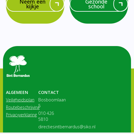
Neem een
Gezonde
kijkje
school
ALGEMEEN
CONTACT
Veiligheidsplan
Bosboomlaan
5
Routebeschrijving
010 426
Privacyverklaring
5810
directiesintbernardus@siko.nl