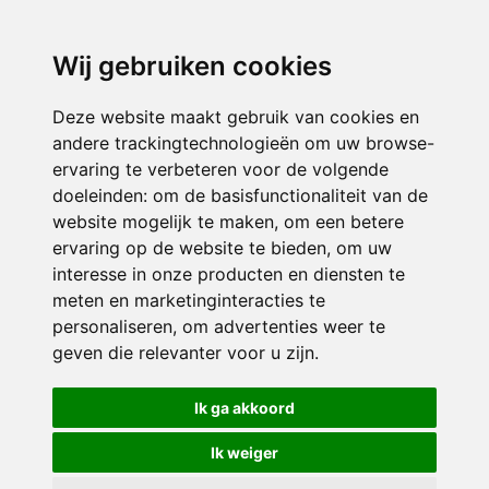
3116 JB
Schiedam
Wij gebruiken cookies
ONDERDEEL VAN
Deze website maakt gebruik van cookies en
andere trackingtechnologieën om uw browse-
ervaring te verbeteren voor de volgende
doeleinden:
om de basisfunctionaliteit van de
website mogelijk te maken
,
om een betere
ervaring op de website te bieden
,
om uw
interesse in onze producten en diensten te
© 2026 Sint Bernardus | Alle rechten voorbehouden
meten en marketinginteracties te
personaliseren
,
om advertenties weer te
Privacy policy
|
Disclaimer
|
Klachtenregeling
|
RSIN en Anbi
|
Cookie
geven die relevanter voor u zijn
.
voorkeuren
Crealisatie
The MindOffice
Ik ga akkoord
Ik weiger