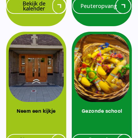
Bekijk de
Peuteropvang
kalender
Neem een kijkje
Gezonde school