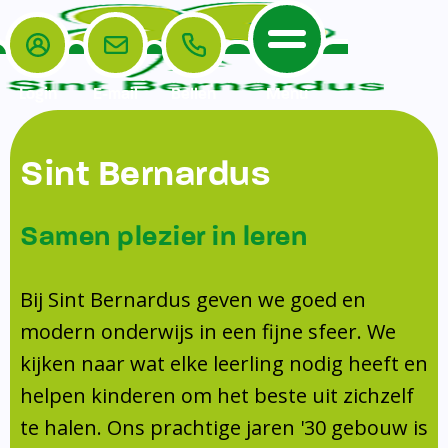
Login
E-mail
Bellen
Menu
De School
Ouders
Sint Bernardus
Home
Leerlingenzorg
De School
Missie en visie
Voorschoolse en naschoolse opvang
Samen plezier in leren
Het Team
Veiligheidsplan
Tussenschoolse opvang
Kanjertraining
Ouders
Onderwijs
Activiteitencommissie (AC)
Bij Sint Bernardus geven we goed en
Doorstroomtoets
Contact
modern onderwijs in een fijne sfeer. We
Leerlingenraad
Medezeggenschapsraad (MR)
Jeugdprofessional op school
kijken naar wat elke leerling nodig heeft en
Leerlingenzorg
Formulieren
Centrum Jeugd en Gezin
helpen kinderen om het beste uit zichzelf
Schooltijden
Klachtenregeling
Schoollogopedie
te halen. Ons prachtige jaren '30 gebouw is