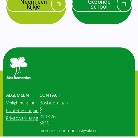
Neem een
Gezonde
kijkje
school
ALGEMEEN
CONTACT
Veiligheidsplan
Bosboomlaan
5
Routebeschrijving
010 426
Privacyverklaring
5810
directiesintbernardus@siko.nl