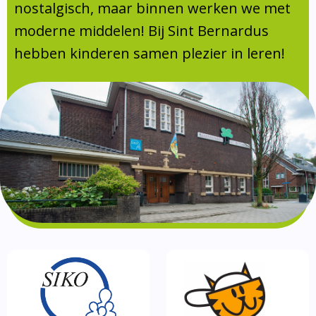
Absentie
nostalgisch, maar binnen werken we met
schoolondersteuningsprofiel
moderne middelen! Bij Sint Bernardus
Vakanties
hebben kinderen samen plezier in leren!
Aanmelden
Schoolgids
Gezonde school
Kinderopvang
BSO
Routebeschrijving
Privacy