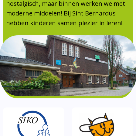
Absentie
nostalgisch, maar binnen werken we met
schoolondersteuningsprofiel
moderne middelen! Bij Sint Bernardus
Vakanties
hebben kinderen samen plezier in leren!
Aanmelden
Schoolgids
Gezonde school
Kinderopvang
BSO
Routebeschrijving
Privacy