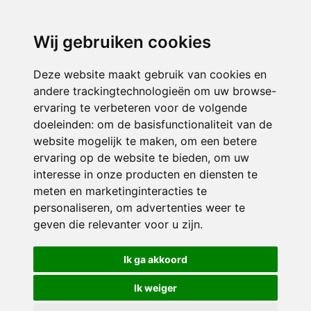
3116 JB
Schiedam
Wij gebruiken cookies
ONDERDEEL VAN
Deze website maakt gebruik van cookies en
andere trackingtechnologieën om uw browse-
ervaring te verbeteren voor de volgende
doeleinden:
om de basisfunctionaliteit van de
website mogelijk te maken
,
om een betere
ervaring op de website te bieden
,
om uw
interesse in onze producten en diensten te
© 2026 Sint Bernardus | Alle rechten voorbehouden
meten en marketinginteracties te
personaliseren
,
om advertenties weer te
Privacy policy
|
Disclaimer
|
Klachtenregeling
|
RSIN en Anbi
|
Cookie
geven die relevanter voor u zijn
.
voorkeuren
Crealisatie
The MindOffice
Ik ga akkoord
Ik weiger