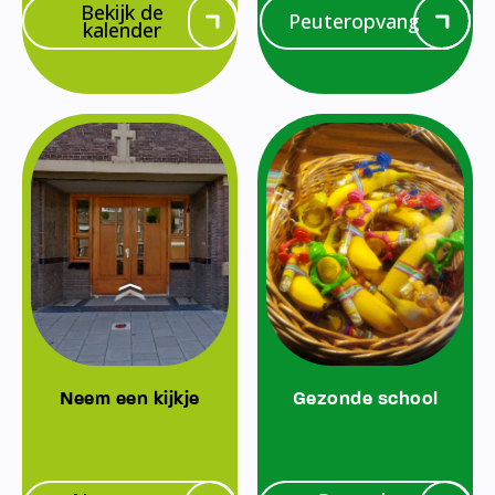
Bekijk de
Peuteropvang
kalender
Neem een kijkje
Gezonde school