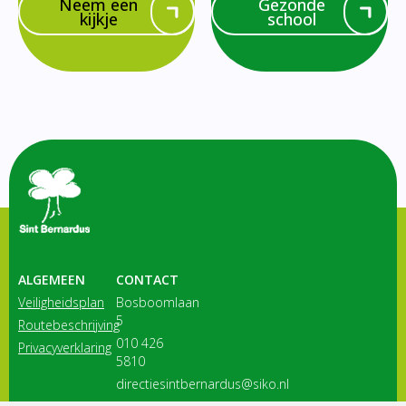
Neem een
Gezonde
kijkje
school
ALGEMEEN
CONTACT
Veiligheidsplan
Bosboomlaan
5
Routebeschrijving
010 426
Privacyverklaring
5810
directiesintbernardus@siko.nl