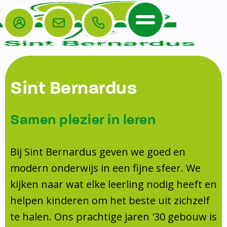
Login
E-mail
Bellen
Menu
De School
Ouders
Sint Bernardus
Home
Leerlingenzorg
De School
Missie en visie
Voorschoolse en naschoolse opvang
Samen plezier in leren
Het Team
Veiligheidsplan
TussenSchoolse Opvang (TSO)
Kanjertraining
Ouders
Onderwijs
Ouderraad (OR)
Bij Sint Bernardus geven we goed en
Doorstroomtoets
Contact
modern onderwijs in een fijne sfeer. We
Leerlingenraad
Medezeggenschapsraad (MR)
Jeugdprofessional op school
kijken naar wat elke leerling nodig heeft en
Leerlingenzorg
Formulieren
Centrum Jeugd en Gezin
helpen kinderen om het beste uit zichzelf
Schooltijden
Klachtenregeling
Schoollogopedie
te halen. Ons prachtige jaren '30 gebouw is