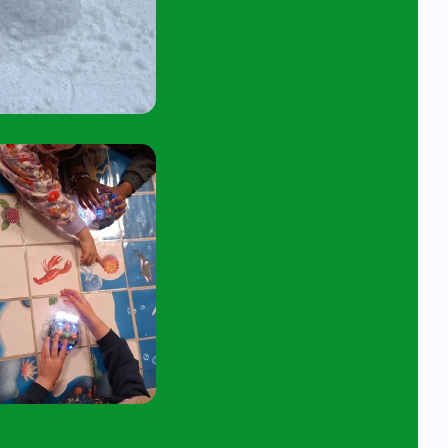
tuur een e-mail aan
angelavita@siko.nl