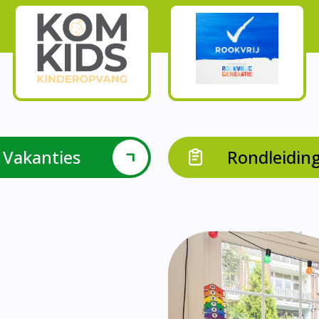
Onze parels
l krijgen leerlingen met een verrijkend aanbod Leve
en leerkrachten samen in leerteams op het gebied 
bieden we in groep 8 het project ondernemen met b
Op onze school vieren we samen.
leraarondersteuners met leerlingen met een specif
Op onze school is er een duidelijke zorgstructuu