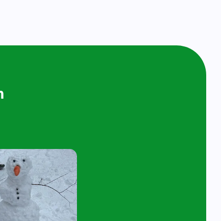
ijken en
n bij ons op
ol
t 4 jaar en hun ouder/verzorger zijn van
 de kijk- en speelochtend op woensdag 7