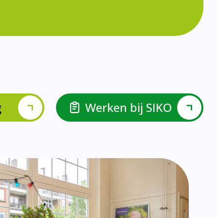
lspel en Levelwerk.
van de basisvaardigheden.
ehulp van scrum aan.
ieke ondersteuningsbehoefte.
r.