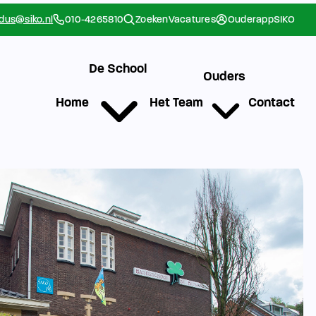
rdus@siko.nl
010-4265810
Zoeken
Vacatures
Ouderapp
SIKO
De School
Ouders
Home
Het Team
Contact
g
Werken bij SIKO