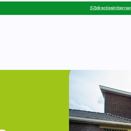
directiesintberna
Vakanties
Rondleidin
….