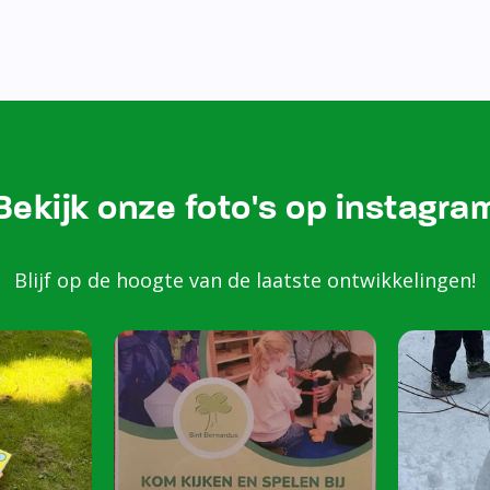
Bezoek onze Instagram
Kom k
spele
scho
Peuters van 2 to
harte welkom op