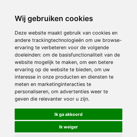
3116 JB
Schiedam
Wij gebruiken cookies
ONDERDEEL VAN
Deze website maakt gebruik van cookies en
andere trackingtechnologieën om uw browse-
ervaring te verbeteren voor de volgende
doeleinden:
om de basisfunctionaliteit van de
website mogelijk te maken
,
om een betere
ervaring op de website te bieden
,
om uw
interesse in onze producten en diensten te
© 2026 Sint Bernardus | Alle rechten voorbehouden
meten en marketinginteracties te
personaliseren
,
om advertenties weer te
Privacy policy
|
Disclaimer
|
Klachtenregeling
|
RSIN en Anbi
|
Cookie
geven die relevanter voor u zijn
.
voorkeuren
Crealisatie
The MindOffice
Ik ga akkoord
Ik weiger