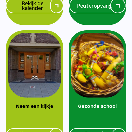
Bekijk de
Peuteropvang
kalender
Neem een kijkje
Gezonde school