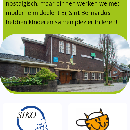
Absentie
nostalgisch, maar binnen werken we met
schoolondersteuningsprofiel
moderne middelen! Bij Sint Bernardus
Vakanties
hebben kinderen samen plezier in leren!
Aanmelden
Schoolgids
Gezonde school
Kinderopvang
BSO
Routebeschrijving
Privacy