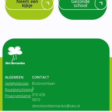
Neem een
Gezonde
kijkje
school
ALGEMEEN
CONTACT
Veiligheidsplan
Bosboomlaan
5
Routebeschrijving
010 426
Privacyverklaring
5810
directiesintbernardus@siko.nl