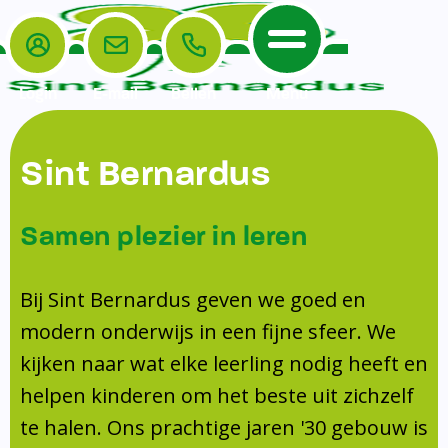
Login
E-mail
Bellen
Menu
De School
Ouders
Sint Bernardus
Home
Leerlingenzorg
De School
Missie en visie
Voorschoolse en naschoolse opvang
Samen plezier in leren
Het Team
Veiligheidsplan
TussenSchoolse Opvang (TSO)
Kanjertraining
Ouders
Onderwijs
Ouderraad (OR)
Bij Sint Bernardus geven we goed en
Doorstroomtoets
Contact
modern onderwijs in een fijne sfeer. We
Leerlingenraad
Medezeggenschapsraad (MR)
Jeugdprofessional op school
kijken naar wat elke leerling nodig heeft en
Leerlingenzorg
Formulieren
Centrum Jeugd en Gezin
helpen kinderen om het beste uit zichzelf
Schooltijden
Klachtenregeling
Schoollogopedie
te halen. Ons prachtige jaren '30 gebouw is