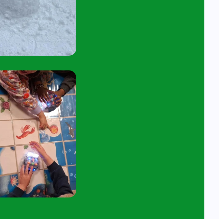
45 tot 10:15 uur.
tuur een e-mail aan
angelavita@siko.nl