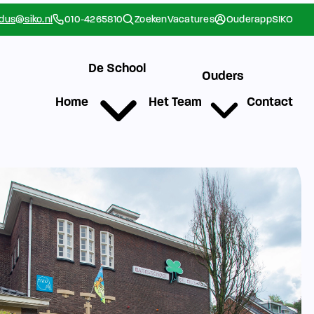
rdus@siko.nl
010-4265810
Zoeken
Vacatures
Ouderapp
SIKO
De School
Ouders
Home
Het Team
Contact
g
Werken bij SIKO