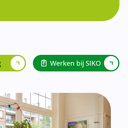
lspel en Levelwerk.
van de basisvaardigheden.
ehulp van scrum aan.
ieke ondersteuningsbehoefte.
r.