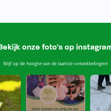
Bezoek onze Instagram
Kom k
spele
scho
Peuters van 2 to
harte welkom op