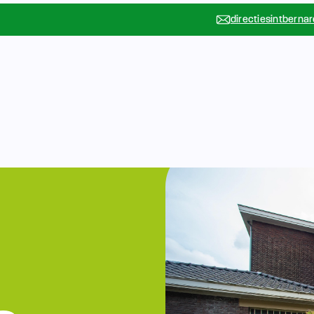
directiesintberna
Vakanties
Rondleidin
….