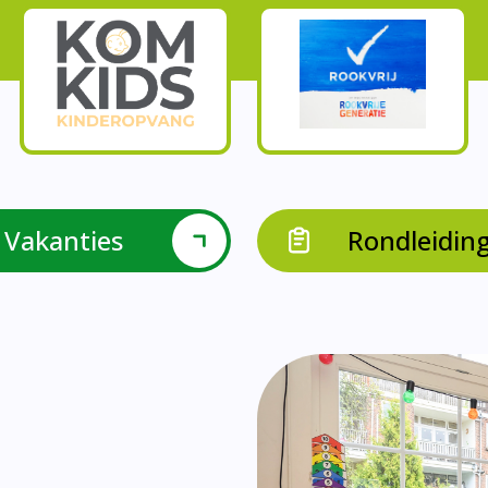
Onze parels
l krijgen leerlingen met een verrijkend aanbod Leve
en leerkrachten samen in leerteams op het gebied 
bieden we in groep 8 het project ondernemen met b
Op onze school vieren we samen.
leraarondersteuners met leerlingen met een specif
Op onze school is er een duidelijke zorgstructuu