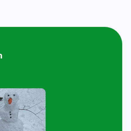
ijken en
n bij ons op
ol
t 4 jaar en hun ouder/verzorger zijn van
 de kijk- en speelochtend op woensdag 10