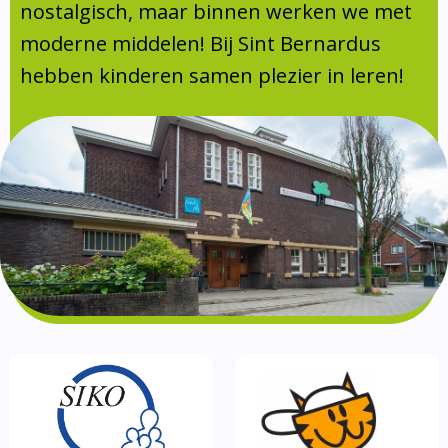
Absentie
nostalgisch, maar binnen werken we met
schoolondersteuningsprofiel
moderne middelen! Bij Sint Bernardus
Vakanties
hebben kinderen samen plezier in leren!
Aanmelden
Schoolgids
Gezonde school
Kinderopvang
BSO
Routebeschrijving
Privacy