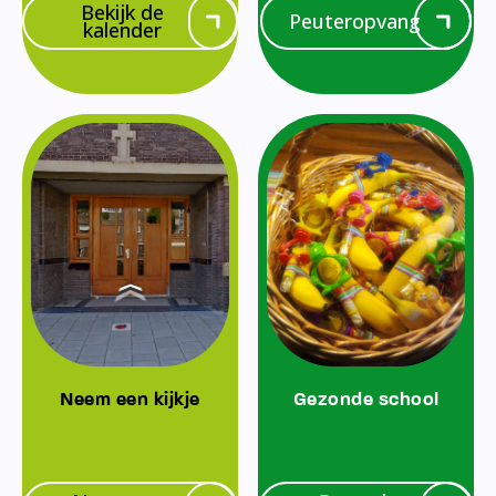
Bekijk de
Peuteropvang
kalender
Neem een kijkje
Gezonde school