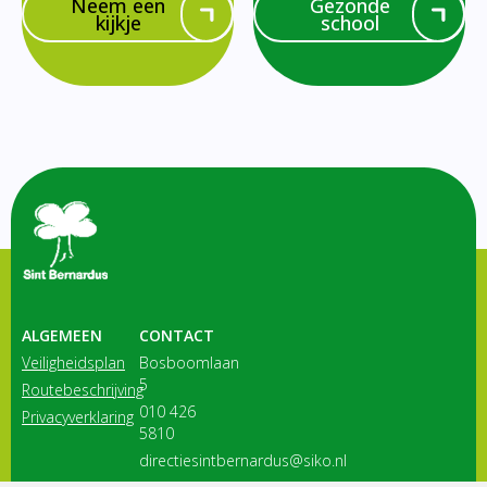
Neem een
Gezonde
kijkje
school
ALGEMEEN
CONTACT
Veiligheidsplan
Bosboomlaan
5
Routebeschrijving
010 426
Privacyverklaring
5810
directiesintbernardus@siko.nl