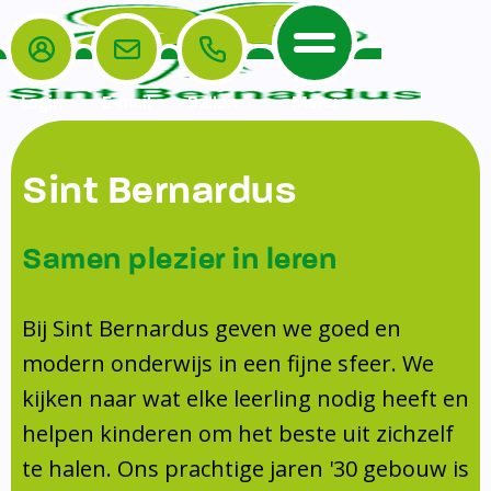
Login
E-mail
Bellen
Menu
De School
Ouders
Sint Bernardus
Home
Leerlingenzorg
De School
Missie en visie
Voorschoolse en naschoolse opvang
Samen plezier in leren
Het Team
Veiligheidsplan
TussenSchoolse Opvang (TSO)
Kanjertraining
Ouders
Onderwijs
Ouderraad (OR)
Bij Sint Bernardus geven we goed en
Doorstroomtoets
Contact
modern onderwijs in een fijne sfeer. We
Leerlingenraad
Medezeggenschapsraad (MR)
Jeugdprofessional op school
kijken naar wat elke leerling nodig heeft en
Leerlingenzorg
Formulieren
Centrum Jeugd en Gezin
helpen kinderen om het beste uit zichzelf
Schooltijden
Klachtenregeling
Schoollogopedie
te halen. Ons prachtige jaren '30 gebouw is