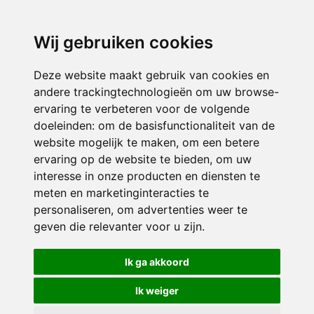
3116 JB
Schiedam
Wij gebruiken cookies
ONDERDEEL VAN
Deze website maakt gebruik van cookies en
andere trackingtechnologieën om uw browse-
ervaring te verbeteren voor de volgende
doeleinden:
om de basisfunctionaliteit van de
website mogelijk te maken
,
om een betere
ervaring op de website te bieden
,
om uw
interesse in onze producten en diensten te
© 2026 Sint Bernardus | Alle rechten voorbehouden
meten en marketinginteracties te
personaliseren
,
om advertenties weer te
Privacy policy
|
Disclaimer
|
Klachtenregeling
|
RSIN en Anbi
|
Cookie
geven die relevanter voor u zijn
.
voorkeuren
Crealisatie
The MindOffice
Ik ga akkoord
Ik weiger