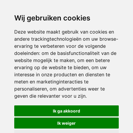
3116 JB
Schiedam
Wij gebruiken cookies
ONDERDEEL VAN
Deze website maakt gebruik van cookies en
andere trackingtechnologieën om uw browse-
ervaring te verbeteren voor de volgende
doeleinden:
om de basisfunctionaliteit van de
website mogelijk te maken
,
om een betere
ervaring op de website te bieden
,
om uw
interesse in onze producten en diensten te
© 2026 Sint Bernardus | Alle rechten voorbehouden
meten en marketinginteracties te
personaliseren
,
om advertenties weer te
Privacy policy
|
Disclaimer
|
Klachtenregeling
|
RSIN en Anbi
|
Cookie
geven die relevanter voor u zijn
.
voorkeuren
Crealisatie
The MindOffice
Ik ga akkoord
Ik weiger