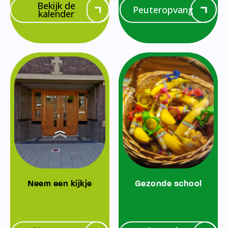
Bekijk de
Peuteropvang
kalender
Neem een kijkje
Gezonde school