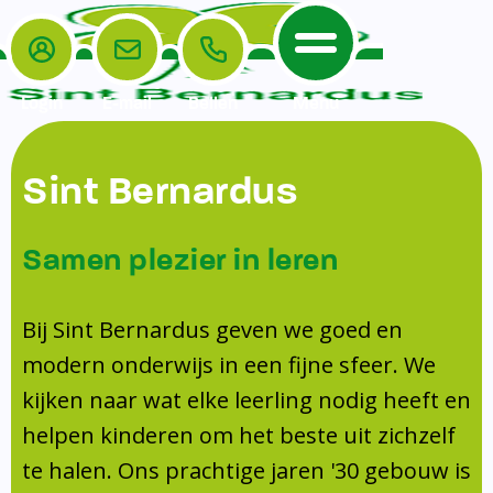
Login
E-mail
Bellen
Menu
De School
Ouders
Sint Bernardus
Home
Leerlingenzorg
De School
Missie en visie
Voorschoolse en naschoolse opvang
Samen plezier in leren
Het Team
Veiligheidsplan
TussenSchoolse Opvang (TSO)
Kanjertraining
Ouders
Onderwijs
Ouderraad (OR)
Bij Sint Bernardus geven we goed en
Doorstroomtoets
Contact
modern onderwijs in een fijne sfeer. We
Leerlingenraad
Medezeggenschapsraad (MR)
Jeugdprofessional op school
kijken naar wat elke leerling nodig heeft en
Leerlingenzorg
Formulieren
Centrum Jeugd en Gezin
helpen kinderen om het beste uit zichzelf
Schooltijden
Klachtenregeling
Schoollogopedie
te halen. Ons prachtige jaren '30 gebouw is