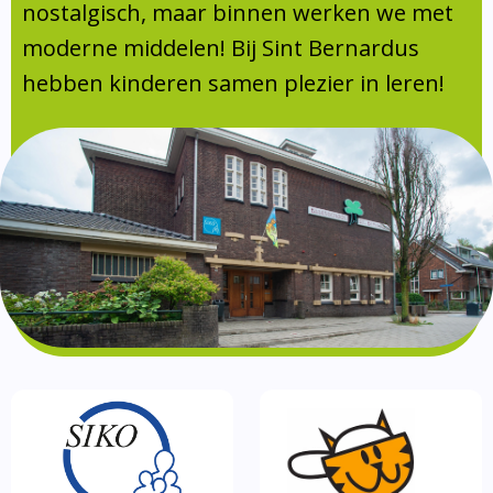
Absentie
nostalgisch, maar binnen werken we met
schoolondersteuningsprofiel
moderne middelen! Bij Sint Bernardus
Vakanties
hebben kinderen samen plezier in leren!
Aanmelden
Schoolgids
Gezonde school
Kinderopvang
BSO
Routebeschrijving
Privacy