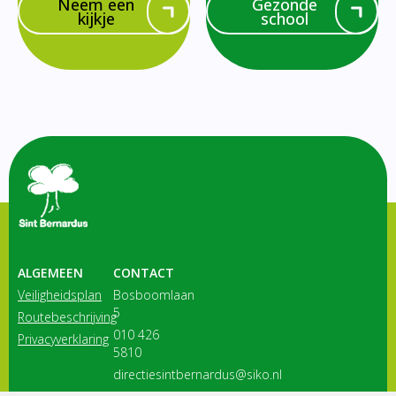
Neem een
Gezonde
kijkje
school
ALGEMEEN
CONTACT
Veiligheidsplan
Bosboomlaan
5
Routebeschrijving
010 426
Privacyverklaring
5810
directiesintbernardus@siko.nl