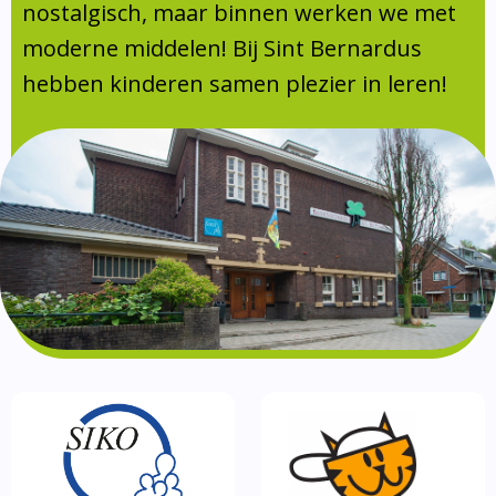
Absentie
nostalgisch, maar binnen werken we met
schoolondersteuningsprofiel
moderne middelen! Bij Sint Bernardus
Vakanties
hebben kinderen samen plezier in leren!
Aanmelden
Schoolgids
Gezonde school
Kinderopvang
BSO
Routebeschrijving
Privacy