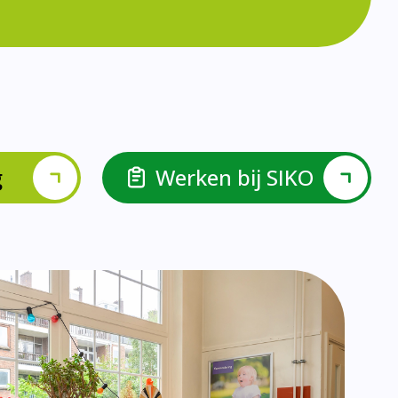
lspel en Levelwerk.
van de basisvaardigheden.
ehulp van scrum aan.
ieke ondersteuningsbehoefte.
r.