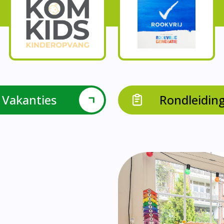
Onze parels
l krijgen leerlingen met een verrijkend aanbod Leve
en leerkrachten samen in leerteams op het gebied 
bieden we in groep 8 het project ondernemen met b
Op onze school vieren we samen.
leraarondersteuners met leerlingen met een specif
Op onze school is er een duidelijke zorgstructuu