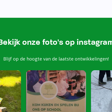
Bezoek onze Instagram
Kom k
spele
scho
Peuters van 2 to
harte welkom op