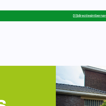
directiesintberna
Vakanties
Rondleidin
….