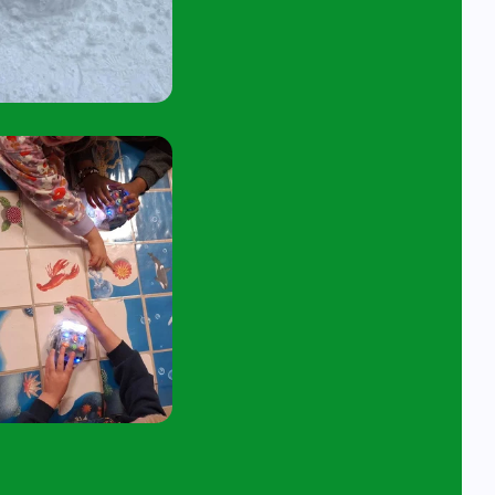
tuur een e-mail aan
angelavita@siko.nl