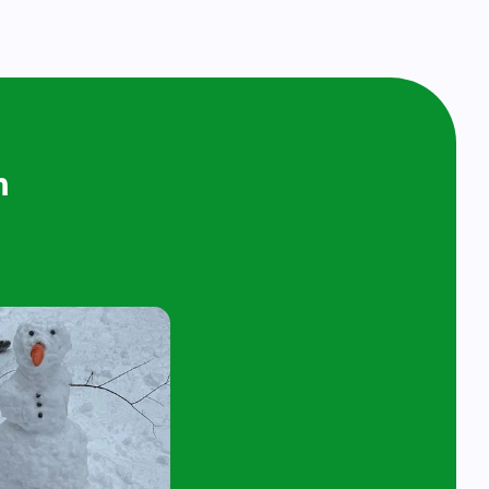
ijken en
n bij ons op
ol
t 4 jaar en hun ouder/verzorger zijn van
 de kijk- en speelochtend op woensdag 7