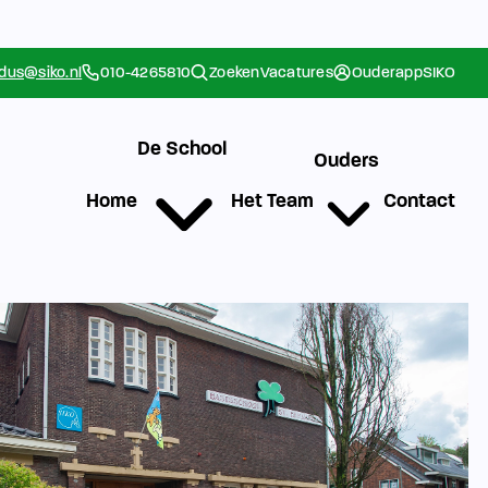
rdus@siko.nl
010-4265810
Zoeken
Vacatures
Ouderapp
SIKO
De School
Ouders
Home
Het Team
Contact
g
Werken bij SIKO