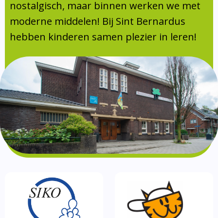
Absentie
nostalgisch, maar binnen werken we met
schoolondersteuningsprofiel
moderne middelen! Bij Sint Bernardus
Vakanties
hebben kinderen samen plezier in leren!
Aanmelden
Schoolgids
Gezonde school
Kinderopvang
BSO
Routebeschrijving
Privacy