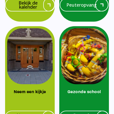
Bekijk de
Peuteropvang
kalender
Neem een kijkje
Gezonde school