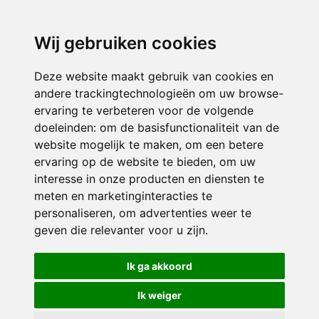
3116 JB
Schiedam
Wij gebruiken cookies
ONDERDEEL VAN
Deze website maakt gebruik van cookies en
andere trackingtechnologieën om uw browse-
ervaring te verbeteren voor de volgende
doeleinden:
om de basisfunctionaliteit van de
website mogelijk te maken
,
om een betere
ervaring op de website te bieden
,
om uw
interesse in onze producten en diensten te
© 2026 Sint Bernardus | Alle rechten voorbehouden
meten en marketinginteracties te
personaliseren
,
om advertenties weer te
Privacy policy
|
Disclaimer
|
Klachtenregeling
|
RSIN en Anbi
|
Cookie
geven die relevanter voor u zijn
.
voorkeuren
Crealisatie
The MindOffice
Ik ga akkoord
Ik weiger