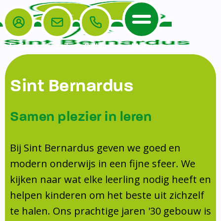
Login
E-mail
Bellen
Menu
De School
Ouders
Sint Bernardus
Home
Leerlingenzorg
De School
Missie en visie
Voorschoolse en naschoolse opvang
Samen plezier in leren
Het Team
Veiligheidsplan
TussenSchoolse Opvang (TSO)
Kanjertraining
Ouders
Onderwijs
Ouderraad (OR)
Bij Sint Bernardus geven we goed en
Doorstroomtoets
Contact
modern onderwijs in een fijne sfeer. We
Leerlingenraad
Medezeggenschapsraad (MR)
Jeugdprofessional op school
kijken naar wat elke leerling nodig heeft en
Leerlingenzorg
Formulieren
Centrum Jeugd en Gezin
helpen kinderen om het beste uit zichzelf
Schooltijden
Klachtenregeling
Schoollogopedie
te halen. Ons prachtige jaren '30 gebouw is