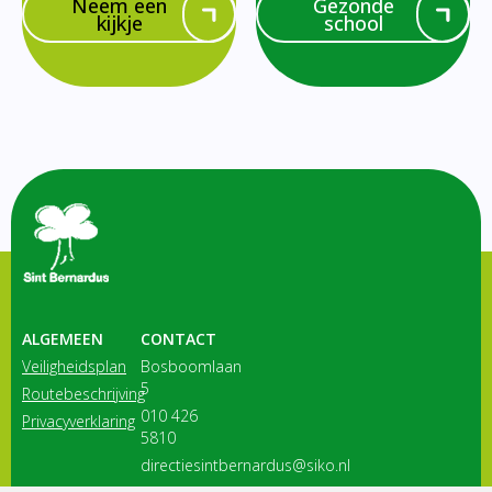
Neem een
Gezonde
kijkje
school
ALGEMEEN
CONTACT
Veiligheidsplan
Bosboomlaan
5
Routebeschrijving
010 426
Privacyverklaring
5810
directiesintbernardus@siko.nl