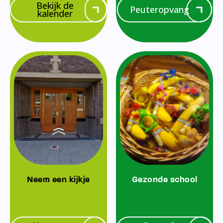
Bekijk de
Peuteropvang
kalender
Neem een kijkje
Gezonde school