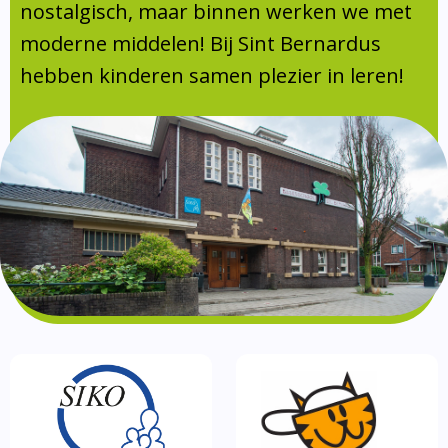
Absentie
nostalgisch, maar binnen werken we met
schoolondersteuningsprofiel
moderne middelen! Bij Sint Bernardus
Vakanties
hebben kinderen samen plezier in leren!
Aanmelden
Schoolgids
Gezonde school
Kinderopvang
BSO
Routebeschrijving
Privacy