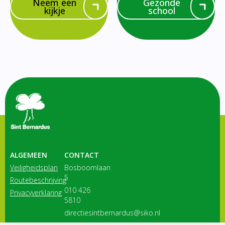
Neem een
Gezonde
kijkje
school
ALGEMEEN
CONTACT
Veiligheidsplan
Bosboomlaan
5
Routebeschrijving
010 426
Privacyverklaring
5810
directiesintbernardus@siko.nl