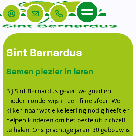
Login
E-mail
Bellen
Menu
De School
Ouders
Sint Bernardus
Home
Leerlingenzorg
De School
Missie en visie
Voorschoolse en naschoolse opvang
Samen plezier in leren
Het Team
Veiligheidsplan
TussenSchoolse Opvang (TSO)
Kanjertraining
Ouders
Onderwijs
Ouderraad (OR)
Bij Sint Bernardus geven we goed en
Doorstroomtoets
Contact
modern onderwijs in een fijne sfeer. We
Leerlingenraad
Medezeggenschapsraad (MR)
Jeugdprofessional op school
kijken naar wat elke leerling nodig heeft en
Leerlingenzorg
Formulieren
Centrum Jeugd en Gezin
helpen kinderen om het beste uit zichzelf
Schooltijden
Klachtenregeling
Schoollogopedie
te halen. Ons prachtige jaren '30 gebouw is