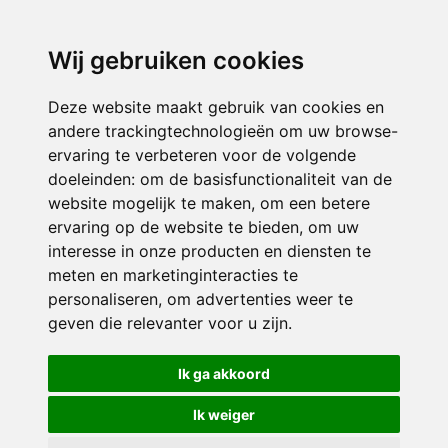
3116 JB
Schiedam
Wij gebruiken cookies
ONDERDEEL VAN
Deze website maakt gebruik van cookies en
andere trackingtechnologieën om uw browse-
ervaring te verbeteren voor de volgende
doeleinden:
om de basisfunctionaliteit van de
website mogelijk te maken
,
om een betere
ervaring op de website te bieden
,
om uw
interesse in onze producten en diensten te
© 2026 Sint Bernardus | Alle rechten voorbehouden
meten en marketinginteracties te
personaliseren
,
om advertenties weer te
Privacy policy
|
Disclaimer
|
Klachtenregeling
|
RSIN en Anbi
|
Cookie
geven die relevanter voor u zijn
.
voorkeuren
Crealisatie
The MindOffice
Ik ga akkoord
Ik weiger