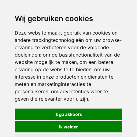
3116 JB
Schiedam
Wij gebruiken cookies
ONDERDEEL VAN
Deze website maakt gebruik van cookies en
andere trackingtechnologieën om uw browse-
ervaring te verbeteren voor de volgende
doeleinden:
om de basisfunctionaliteit van de
website mogelijk te maken
,
om een betere
ervaring op de website te bieden
,
om uw
interesse in onze producten en diensten te
© 2026 Sint Bernardus | Alle rechten voorbehouden
meten en marketinginteracties te
personaliseren
,
om advertenties weer te
Privacy policy
|
Disclaimer
|
Klachtenregeling
|
RSIN en Anbi
|
Cookie
geven die relevanter voor u zijn
.
voorkeuren
Crealisatie
The MindOffice
Ik ga akkoord
Ik weiger