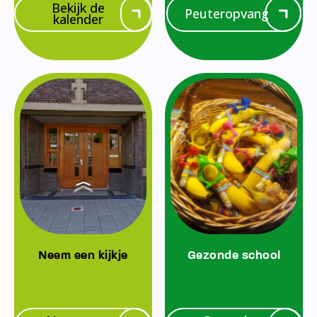
Bekijk de
Peuteropvang
kalender
Neem een kijkje
Gezonde school