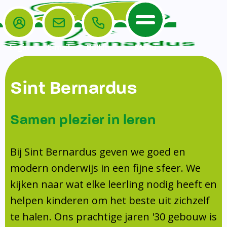
Login
E-mail
Bellen
Menu
De School
Ouders
Sint Bernardus
Home
Leerlingenzorg
De School
Missie en visie
Voorschoolse en naschoolse opvang
Samen plezier in leren
Het Team
Veiligheidsplan
TussenSchoolse Opvang (TSO)
Kanjertraining
Ouders
Onderwijs
Ouderraad (OR)
Bij Sint Bernardus geven we goed en
Doorstroomtoets
Contact
modern onderwijs in een fijne sfeer. We
Leerlingenraad
Medezeggenschapsraad (MR)
Jeugdprofessional op school
kijken naar wat elke leerling nodig heeft en
Leerlingenzorg
Formulieren
Centrum Jeugd en Gezin
helpen kinderen om het beste uit zichzelf
Schooltijden
Klachtenregeling
Schoollogopedie
te halen. Ons prachtige jaren '30 gebouw is