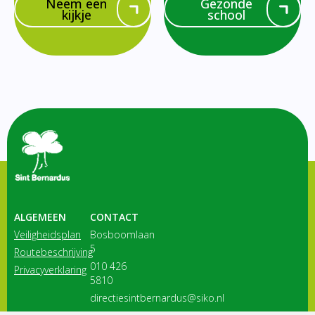
Neem een
Gezonde
kijkje
school
ALGEMEEN
CONTACT
Veiligheidsplan
Bosboomlaan
5
Routebeschrijving
010 426
Privacyverklaring
5810
directiesintbernardus@siko.nl