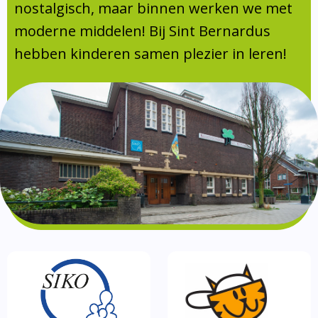
Absentie
nostalgisch, maar binnen werken we met
schoolondersteuningsprofiel
moderne middelen! Bij Sint Bernardus
Vakanties
hebben kinderen samen plezier in leren!
Aanmelden
Schoolgids
Gezonde school
Kinderopvang
BSO
Routebeschrijving
Privacy