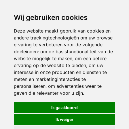
3116 JB
Schiedam
Wij gebruiken cookies
ONDERDEEL VAN
Deze website maakt gebruik van cookies en
andere trackingtechnologieën om uw browse-
ervaring te verbeteren voor de volgende
doeleinden:
om de basisfunctionaliteit van de
website mogelijk te maken
,
om een betere
ervaring op de website te bieden
,
om uw
interesse in onze producten en diensten te
© 2026 Sint Bernardus | Alle rechten voorbehouden
meten en marketinginteracties te
personaliseren
,
om advertenties weer te
Privacy policy
|
Disclaimer
|
Klachtenregeling
|
RSIN en Anbi
|
Cookie
geven die relevanter voor u zijn
.
voorkeuren
Crealisatie
The MindOffice
Ik ga akkoord
Ik weiger