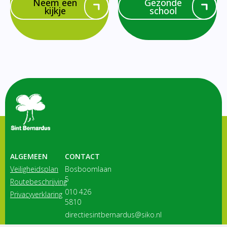
Neem een
Gezonde
kijkje
school
ALGEMEEN
CONTACT
Veiligheidsplan
Bosboomlaan
5
Routebeschrijving
010 426
Privacyverklaring
5810
directiesintbernardus@siko.nl