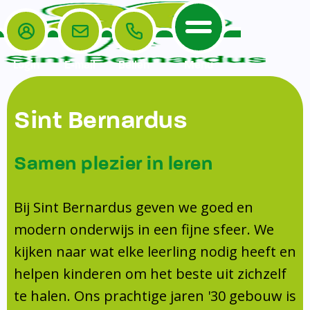
Login
E-mail
Bellen
Menu
De School
Ouders
Sint Bernardus
Home
Leerlingenzorg
De School
Missie en visie
Voorschoolse en naschoolse opvang
Samen plezier in leren
Het Team
Veiligheidsplan
Tussenschoolse opvang
Kanjertraining
Ouders
Onderwijs
Activiteitencommissie (AC)
Bij Sint Bernardus geven we goed en
Doorstroomtoets
Contact
modern onderwijs in een fijne sfeer. We
Leerlingenraad
Medezeggenschapsraad (MR)
Jeugdprofessional op school
kijken naar wat elke leerling nodig heeft en
Leerlingenzorg
Formulieren
Centrum Jeugd en Gezin
helpen kinderen om het beste uit zichzelf
Schooltijden
Klachtenregeling
Schoollogopedie
te halen. Ons prachtige jaren '30 gebouw is