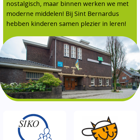
Absentie
nostalgisch, maar binnen werken we met
schoolondersteuningsprofiel
moderne middelen! Bij Sint Bernardus
Vakanties
hebben kinderen samen plezier in leren!
Aanmelden
Schoolgids
Gezonde school
Kinderopvang
BSO
Routebeschrijving
Privacy