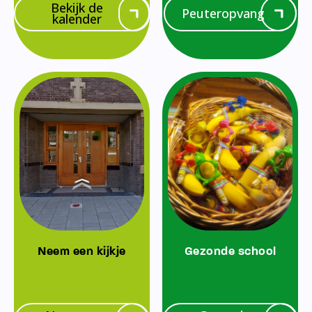
Bekijk de
Peuteropvang
kalender
Neem een kijkje
Gezonde school