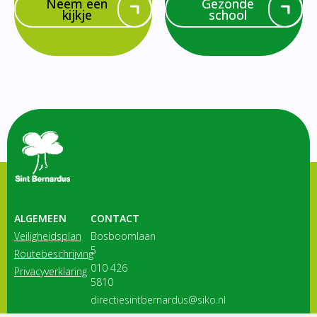
Neem een
Gezonde
kijkje
school
ALGEMEEN
CONTACT
Veiligheidsplan
Bosboomlaan
5
Routebeschrijving
010 426
Privacyverklaring
5810
directiesintbernardus@siko.nl