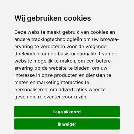
3116 JB
Schiedam
Wij gebruiken cookies
ONDERDEEL VAN
Deze website maakt gebruik van cookies en
andere trackingtechnologieën om uw browse-
ervaring te verbeteren voor de volgende
doeleinden:
om de basisfunctionaliteit van de
website mogelijk te maken
,
om een betere
ervaring op de website te bieden
,
om uw
interesse in onze producten en diensten te
© 2026 Sint Bernardus | Alle rechten voorbehouden
meten en marketinginteracties te
personaliseren
,
om advertenties weer te
Privacy policy
|
Disclaimer
|
Klachtenregeling
|
RSIN en Anbi
|
Cookie
geven die relevanter voor u zijn
.
voorkeuren
Crealisatie
The MindOffice
Ik ga akkoord
Ik weiger