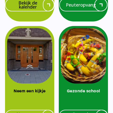
Bekijk de
Peuteropvang
kalender
Neem een kijkje
Gezonde school