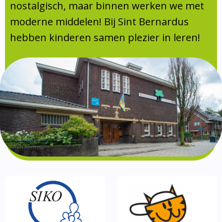
Absentie
nostalgisch, maar binnen werken we met
schoolondersteuningsprofiel
moderne middelen! Bij Sint Bernardus
Vakanties
hebben kinderen samen plezier in leren!
Aanmelden
Schoolgids
Gezonde school
Kinderopvang
BSO
Routebeschrijving
Privacy