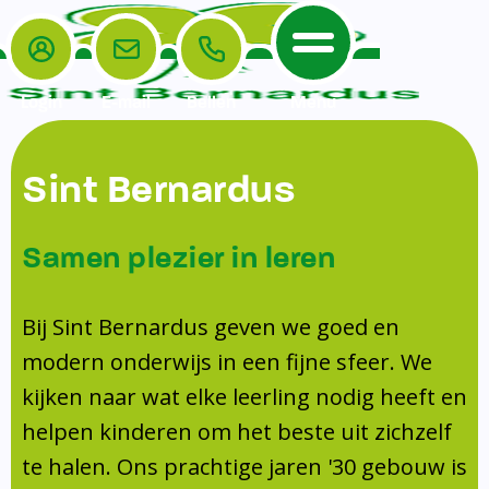
Login
E-mail
Bellen
Menu
De School
Ouders
Sint Bernardus
Home
Leerlingenzorg
De School
Missie en visie
Voorschoolse en naschoolse opvang
Samen plezier in leren
Het Team
Veiligheidsplan
TussenSchoolse Opvang (TSO)
Kanjertraining
Ouders
Onderwijs
Ouderraad (OR)
Bij Sint Bernardus geven we goed en
Doorstroomtoets
Contact
modern onderwijs in een fijne sfeer. We
Leerlingenraad
Medezeggenschapsraad (MR)
Jeugdprofessional op school
kijken naar wat elke leerling nodig heeft en
Leerlingenzorg
Formulieren
Centrum Jeugd en Gezin
helpen kinderen om het beste uit zichzelf
Schooltijden
Klachtenregeling
Schoollogopedie
te halen. Ons prachtige jaren '30 gebouw is