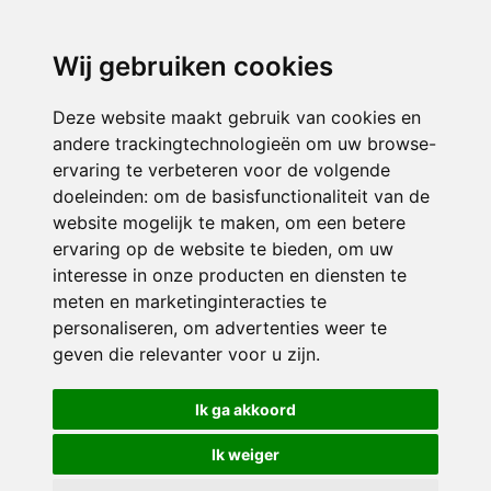
3116 JB
Schiedam
Wij gebruiken cookies
ONDERDEEL VAN
Deze website maakt gebruik van cookies en
andere trackingtechnologieën om uw browse-
ervaring te verbeteren voor de volgende
doeleinden:
om de basisfunctionaliteit van de
website mogelijk te maken
,
om een betere
ervaring op de website te bieden
,
om uw
interesse in onze producten en diensten te
© 2026 Sint Bernardus | Alle rechten voorbehouden
meten en marketinginteracties te
personaliseren
,
om advertenties weer te
Privacy policy
|
Disclaimer
|
Klachtenregeling
|
RSIN en Anbi
|
Cookie
geven die relevanter voor u zijn
.
voorkeuren
Crealisatie
The MindOffice
Ik ga akkoord
Ik weiger