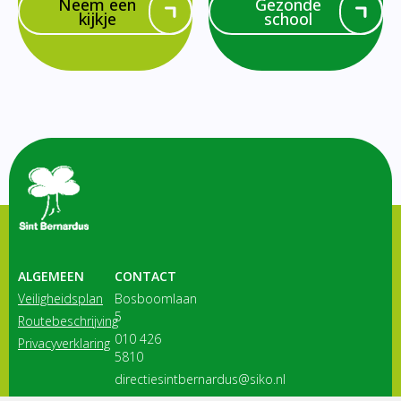
Neem een
Gezonde
kijkje
school
ALGEMEEN
CONTACT
Veiligheidsplan
Bosboomlaan
5
Routebeschrijving
010 426
Privacyverklaring
5810
directiesintbernardus@siko.nl