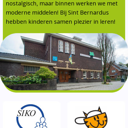
Absentie
nostalgisch, maar binnen werken we met
schoolondersteuningsprofiel
moderne middelen! Bij Sint Bernardus
Vakanties
hebben kinderen samen plezier in leren!
Aanmelden
Schoolgids
Gezonde school
Kinderopvang
BSO
Routebeschrijving
Privacy