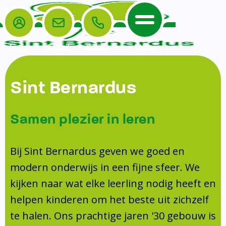
Login
E-mail
Bellen
Menu
De School
Ouders
Sint Bernardus
Home
Leerlingenzorg
De School
Missie en visie
Voorschoolse en naschoolse opvang
Samen plezier in leren
Het Team
Veiligheidsplan
TussenSchoolse Opvang (TSO)
Kanjertraining
Ouders
Onderwijs
Ouderraad (OR)
Bij Sint Bernardus geven we goed en
Doorstroomtoets
Contact
modern onderwijs in een fijne sfeer. We
Leerlingenraad
Medezeggenschapsraad (MR)
Jeugdprofessional op school
kijken naar wat elke leerling nodig heeft en
Leerlingenzorg
Formulieren
Centrum Jeugd en Gezin
helpen kinderen om het beste uit zichzelf
Schooltijden
Klachtenregeling
Schoollogopedie
te halen. Ons prachtige jaren '30 gebouw is