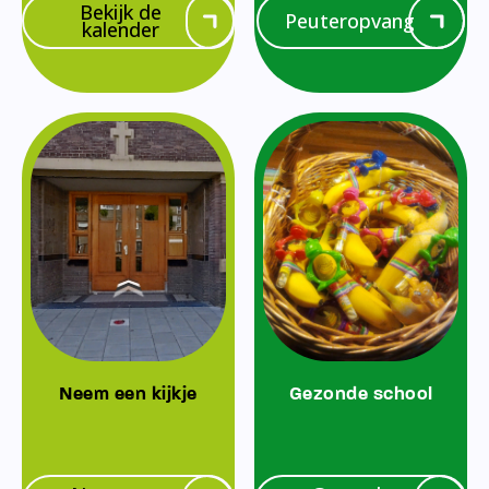
Bekijk de
Peuteropvang
kalender
Neem een kijkje
Gezonde school