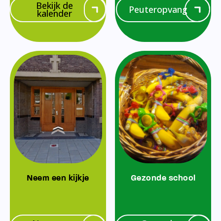
Bekijk de
Peuteropvang
kalender
Neem een kijkje
Gezonde school