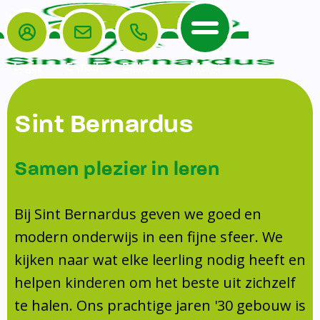
Login
E-mail
Bellen
Menu
De School
Ouders
Sint Bernardus
Home
Leerlingenzorg
De School
Missie en visie
Voorschoolse en naschoolse opvang
Samen plezier in leren
Het Team
Veiligheidsplan
Tussenschoolse opvang
Kanjertraining
Ouders
Onderwijs
Activiteitencommissie (AC)
Bij Sint Bernardus geven we goed en
Doorstroomtoets
Contact
modern onderwijs in een fijne sfeer. We
Leerlingenraad
Medezeggenschapsraad (MR)
Jeugdprofessional op school
kijken naar wat elke leerling nodig heeft en
Leerlingenzorg
Formulieren
Centrum Jeugd en Gezin
helpen kinderen om het beste uit zichzelf
Schooltijden
Klachtenregeling
Schoollogopedie
te halen. Ons prachtige jaren '30 gebouw is