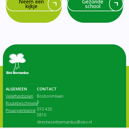
Neem een
Gezonde
kijkje
school
ALGEMEEN
CONTACT
Veiligheidsplan
Bosboomlaan
5
Routebeschrijving
010 426
Privacyverklaring
5810
directiesintbernardus@siko.nl