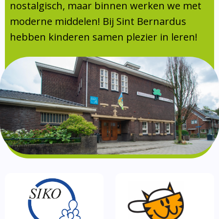
Absentie
nostalgisch, maar binnen werken we met
schoolondersteuningsprofiel
moderne middelen! Bij Sint Bernardus
Vakanties
hebben kinderen samen plezier in leren!
Aanmelden
Schoolgids
Gezonde school
Kinderopvang
BSO
Routebeschrijving
Privacy