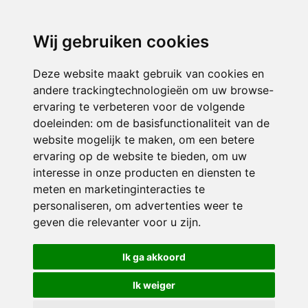
3116 JB
Schiedam
Wij gebruiken cookies
ONDERDEEL VAN
Deze website maakt gebruik van cookies en
andere trackingtechnologieën om uw browse-
ervaring te verbeteren voor de volgende
doeleinden:
om de basisfunctionaliteit van de
website mogelijk te maken
,
om een betere
ervaring op de website te bieden
,
om uw
interesse in onze producten en diensten te
© 2026 Sint Bernardus | Alle rechten voorbehouden
meten en marketinginteracties te
personaliseren
,
om advertenties weer te
Privacy policy
|
Disclaimer
|
Klachtenregeling
|
RSIN en Anbi
|
Cookie
geven die relevanter voor u zijn
.
voorkeuren
Crealisatie
The MindOffice
Ik ga akkoord
Ik weiger