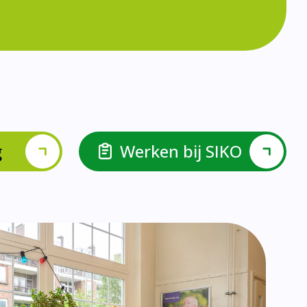
lspel en Levelwerk.
van de basisvaardigheden.
ehulp van scrum aan.
ieke ondersteuningsbehoefte.
r.