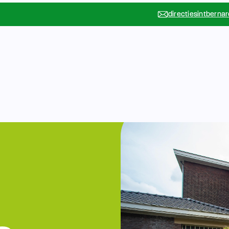
directiesintberna
Vakanties
Rondleidin
….