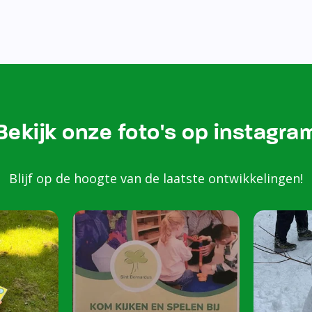
Bezoek onze Instagram
Kom k
spele
scho
Peuters van 2 to
harte welkom op