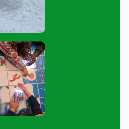
tuur een e-mail aan
angelavita@siko.nl