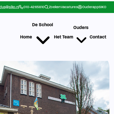
rdus@siko.nl
010-4265810
Zoeken
Vacatures
Ouderapp
SIKO
De School
Ouders
Home
Het Team
Contact
g
Werken bij SIKO