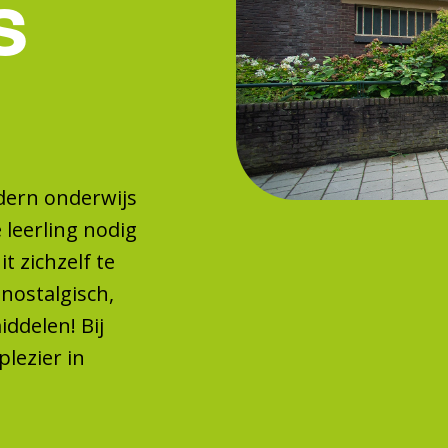
s
dern onderwijs
e leerling nodig
t zichzelf te
 nostalgisch,
delen! Bij
lezier in