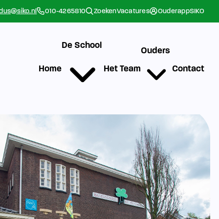
rdus@siko.nl
010-4265810
Zoeken
Vacatures
Ouderapp
SIKO
De School
Ouders
Home
Het Team
Contact