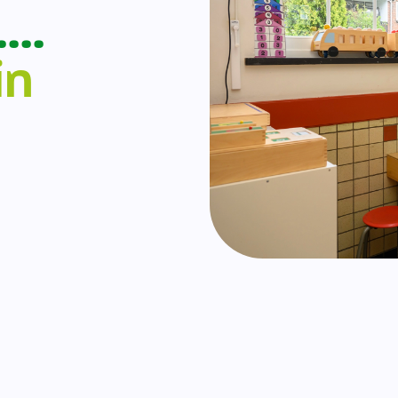
….
in